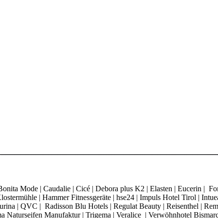
ita Mode | Caudalie | Cicé | Debora plus K2 | Elasten | Eucerin | Fore
ostermühle | Hammer Fitnessgeräte | hse24 | Impuls Hotel Tirol | Intue
 Purina | QVC | Radisson Blu Hotels | Regulat Beauty | Reisenthel | Re
Thoma Naturseifen Manufaktur | Trigema | Veralice | Verwöhnhotel Bisma