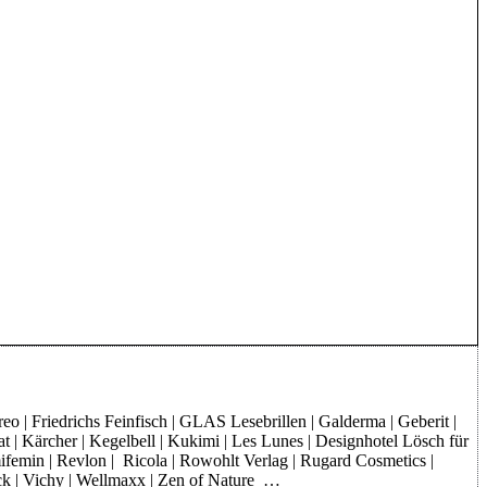
o | Friedrichs Feinfisch | GLAS Lesebrillen | Galderma | Geberit |
at | Kärcher | Kegelbell | Kukimi | Les Lunes | Designhotel Lösch für
mifemin | Revlon | Ricola | Rowohlt Verlag | Rugard Cosmetics |
rck | Vichy | Wellmaxx | Zen of Nature …