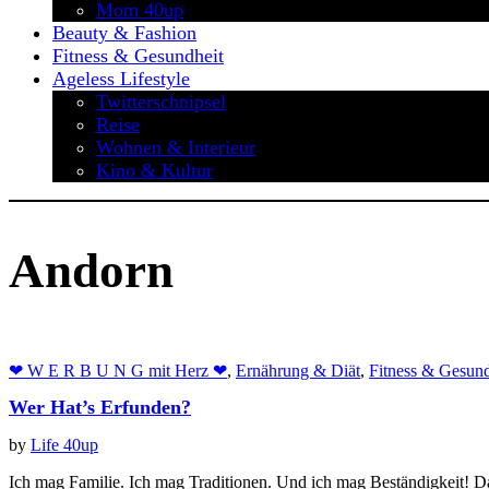
Mom 40up
Beauty & Fashion
Fitness & Gesundheit
Ageless Lifestyle
Twitterschnipsel
Reise
Wohnen & Interieur
Kino & Kultur
Andorn
❤ W E R B U N G mit Herz ❤
,
Ernährung & Diät
,
Fitness & Gesund
Wer Hat’s Erfunden?
by
Life 40up
Ich mag Familie. Ich mag Traditionen. Und ich mag Beständigkeit! 