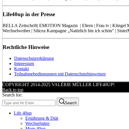
Life40up in der Presse
BELLA Zeitschrift| EMOTION Magazin | Eltern | Frau tv | Klingel
Wechselweiber | Silicea Kampagne „Natürlich bin ich schön“ | Sist
Rechtliche Hinweise
Datenschutzerklärung
Impressum
Kontakt
Teilnahmebedingungen mit Datenschutzhinweisen
COPYRIGHT 2014-2025 VALÉRIE MÜLLER LIFE40UP!
Back to top
Search for:
Search
Life 40up
Ernährung & Diät
Wechseljahre
Mom 40up