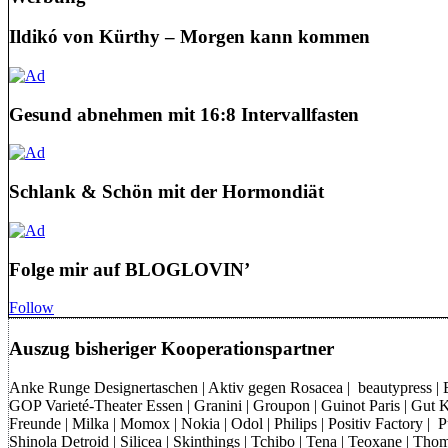
Ildikó von Kürthy – Morgen kann kommen
Gesund abnehmen mit 16:8 Intervallfasten
Schlank & Schön mit der Hormondiät
Folge mir auf BLOGLOVIN’
Follow
Auszug bisheriger Kooperationspartner
Anke Runge Designertaschen | Aktiv gegen Rosacea | beautypress | Bon
GOP Varieté-Theater Essen | Granini | Groupon | Guinot Paris | Gut Kl
Freunde | Milka | Momox | Nokia | Odol | Philips | Positiv Factory |
Shinola Detroid | Silicea | Skinthings | Tchibo | Tena | Teoxane | 