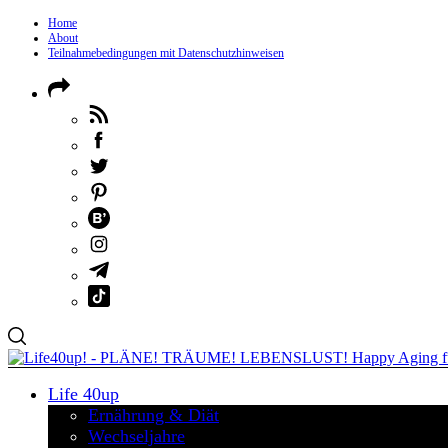
Home
About
Teilnahmebedingungen mit Datenschutzhinweisen
Life 40up
Ernährung & Diät
Wechseljahre