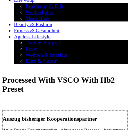
Life 40up
Ernährung & Diät
Wechseljahre
Mom 40up
Beauty & Fashion
Fitness & Gesundheit
Ageless Lifestyle
Twitterschnipsel
Reise
Wohnen & Interieur
Kino & Kultur
Processed With VSCO With Hb2
Preset
Auszug bisheriger Kooperationspartner