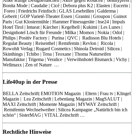
Anke Runge Designertaschen | Aktiv gegen Rosacea | beautypress |
Bonita Mode | Caudalie | Cicé | Debora plus K2 | Elasten | Eucerin |
Foreo | Friedrichs Feinfisch | GLAS Lesebrillen | Galderma |
Geberit | GOP Varieté-Theater Essen | Granini | Groupon | Guinot
Paris | Gut Klostermühle | Hammer Fitnessgeräte | hse24 | Impuls
Hotel Tirol | Intueat | Kärcher | Kegelbell | Kukimi | Les Lunes |
Designhotel Lösch für Freunde | Milka | Momox | Nokia | Odol |
Philips | Positiv Factory | Purina | QVC | Radisson Blu Hotels |
Regulat Beauty | Reisenthel | Remifemin | Revlon | Ricola |
Rowohlt Verlag | Rugard Cosmetics | Shinola Detroid | Silicea |
Skinthings | Tchibo | Tena | Teoxane | Thoma Naturseifen
Manufaktur | Trigema | Veralice | Verwöhnhotel Bismarck | Vichy |
Wellmaxx | Zen of Nature …
Life40up in der Presse
BELLA Zeitschrift| EMOTION Magazin | Eltern | Frau tv | Klingel
Magazin | Lea Zeitschrift | Lebenlang Magazin | MagSALUT |
MAXI Zeitschrift | Momente Magazin | MYWAY Zeitschrift |
Remifemin Wechselweiber | Silicea Kampagne „Natürlich bin ich
schön“ | SisterMAG | VITAL Zeitschrift …
Rechtliche Hinweise