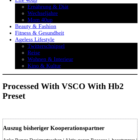
Life 40up
Ernährung & Diät
Wechseljahre
Mom 40up
Beauty & Fashion
Fitness & Gesundheit
Ageless Lifestyle
Twitterschnipsel
Reise
Wohnen & Interieur
Kino & Kultur
Processed With VSCO With Hb2
Preset
Auszug bisheriger Kooperationspartner