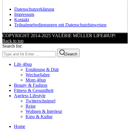
Datenschutzerklärung
Impressum
Kontakt
Teilnahmebedingungen mit Datenschutzhinweisen
COPYRIGHT 2014-2025 VALÉRIE MÜLLER LIFE40UP!
Back to top
Search for:
Search
Life 40up
Ernährung & Diät
Wechseljahre
Mom 40up
Beauty & Fashion
Fitness & Gesundheit
Ageless Lifestyle
Twitterschnipsel
Reise
Wohnen & Interieur
Kino & Kultur
Home