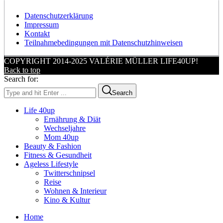
Datenschutzerklärung
Impressum
Kontakt
Teilnahmebedingungen mit Datenschutzhinweisen
COPYRIGHT 2014-2025 VALÉRIE MÜLLER LIFE40UP!
Back to top
Search for:
Search
Life 40up
Ernährung & Diät
Wechseljahre
Mom 40up
Beauty & Fashion
Fitness & Gesundheit
Ageless Lifestyle
Twitterschnipsel
Reise
Wohnen & Interieur
Kino & Kultur
Home