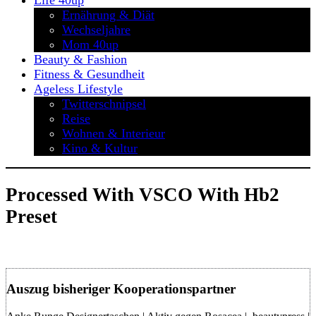
Life 40up
Ernährung & Diät
Wechseljahre
Mom 40up
Beauty & Fashion
Fitness & Gesundheit
Ageless Lifestyle
Twitterschnipsel
Reise
Wohnen & Interieur
Kino & Kultur
Processed With VSCO With Hb2
Preset
Auszug bisheriger Kooperationspartner