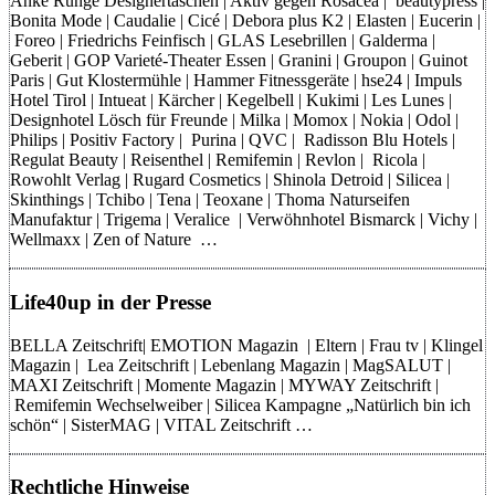
Anke Runge Designertaschen | Aktiv gegen Rosacea | beautypress |
Bonita Mode | Caudalie | Cicé | Debora plus K2 | Elasten | Eucerin |
Foreo | Friedrichs Feinfisch | GLAS Lesebrillen | Galderma |
Geberit | GOP Varieté-Theater Essen | Granini | Groupon | Guinot
Paris | Gut Klostermühle | Hammer Fitnessgeräte | hse24 | Impuls
Hotel Tirol | Intueat | Kärcher | Kegelbell | Kukimi | Les Lunes |
Designhotel Lösch für Freunde | Milka | Momox | Nokia | Odol |
Philips | Positiv Factory | Purina | QVC | Radisson Blu Hotels |
Regulat Beauty | Reisenthel | Remifemin | Revlon | Ricola |
Rowohlt Verlag | Rugard Cosmetics | Shinola Detroid | Silicea |
Skinthings | Tchibo | Tena | Teoxane | Thoma Naturseifen
Manufaktur | Trigema | Veralice | Verwöhnhotel Bismarck | Vichy |
Wellmaxx | Zen of Nature …
Life40up in der Presse
BELLA Zeitschrift| EMOTION Magazin | Eltern | Frau tv | Klingel
Magazin | Lea Zeitschrift | Lebenlang Magazin | MagSALUT |
MAXI Zeitschrift | Momente Magazin | MYWAY Zeitschrift |
Remifemin Wechselweiber | Silicea Kampagne „Natürlich bin ich
schön“ | SisterMAG | VITAL Zeitschrift …
Rechtliche Hinweise