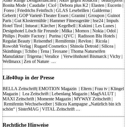
Anke Runge Designertaschen | Aktiv gegen Rosacea | beautypress |
Bonita Mode | Caudalie | Cicé | Debora plus K2 | Elasten | Eucerin |
Foreo | Friedrichs Feinfisch | GLAS Lesebrillen | Galderma |
Geberit | GOP Varieté-Theater Essen | Granini | Groupon | Guinot
Paris | Gut Klostermühle | Hammer Fitnessgeräte | hse24 | Impuls
Hotel Tirol | Intueat | Kärcher | Kegelbell | Kukimi | Les Lunes |
Designhotel Lösch für Freunde | Milka | Momox | Nokia | Odol |
Philips | Positiv Factory | Purina | QVC | Radisson Blu Hotels |
Regulat Beauty | Reisenthel | Remifemin | Revlon | Ricola |
Rowohlt Verlag | Rugard Cosmetics | Shinola Detroid | Silicea |
Skinthings | Tchibo | Tena | Teoxane | Thoma Naturseifen
Manufaktur | Trigema | Veralice | Verwöhnhotel Bismarck | Vichy |
Wellmaxx | Zen of Nature …
Life40up in der Presse
BELLA Zeitschrift| EMOTION Magazin | Eltern | Frau tv | Klingel
Magazin | Lea Zeitschrift | Lebenlang Magazin | MagSALUT |
MAXI Zeitschrift | Momente Magazin | MYWAY Zeitschrift |
Remifemin Wechselweiber | Silicea Kampagne „Natürlich bin ich
schön“ | SisterMAG | VITAL Zeitschrift …
Rechtliche Hinweise