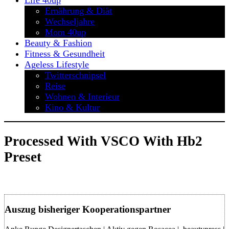
Life 40up
Ernährung & Diät
Wechseljahre
Mom 40up
Beauty & Fashion
Fitness & Gesundheit
Ageless Lifestyle
Twitterschnipsel
Reise
Wohnen & Interieur
Kino & Kultur
Processed With VSCO With Hb2
Preset
Auszug bisheriger Kooperationspartner