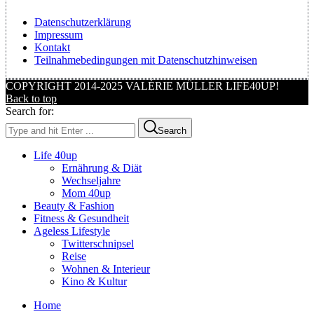
Datenschutzerklärung
Impressum
Kontakt
Teilnahmebedingungen mit Datenschutzhinweisen
COPYRIGHT 2014-2025 VALÉRIE MÜLLER LIFE40UP!
Back to top
Search for:
Search
Life 40up
Ernährung & Diät
Wechseljahre
Mom 40up
Beauty & Fashion
Fitness & Gesundheit
Ageless Lifestyle
Twitterschnipsel
Reise
Wohnen & Interieur
Kino & Kultur
Home