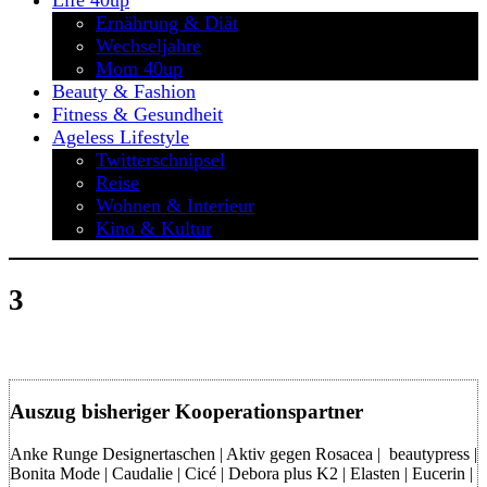
Life 40up
Ernährung & Diät
Wechseljahre
Mom 40up
Beauty & Fashion
Fitness & Gesundheit
Ageless Lifestyle
Twitterschnipsel
Reise
Wohnen & Interieur
Kino & Kultur
3
Auszug bisheriger Kooperationspartner
Anke Runge Designertaschen | Aktiv gegen Rosacea | beautypress |
Bonita Mode | Caudalie | Cicé | Debora plus K2 | Elasten | Eucerin |