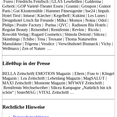
Foreo | Friedrichs Feinfisch | GLAS Lesebrillen | Galderma |
Geberit | GOP Varieté-Theater Essen | Granini | Groupon | Guinot
Paris | Gut Klostermühle | Hammer Fitnessgeräte | hse24 | Impuls
Hotel Tirol | Intueat | Kärcher | Kegelbell | Kukimi | Les Lunes |
Designhotel Lösch für Freunde | Milka | Momox | Nokia | Odol |
Philips | Positiv Factory | Purina | QVC | Radisson Blu Hotels |
Regulat Beauty | Reisenthel | Remifemin | Revlon | Ricola |
Rowohlt Verlag | Rugard Cosmetics | Shinola Detroid | Silicea |
Skinthings | Tchibo | Tena | Teoxane | Thoma Naturseifen
Manufaktur | Trigema | Veralice | Verwöhnhotel Bismarck | Vichy |
Wellmaxx | Zen of Nature …
Life40up in der Presse
BELLA Zeitschrift| EMOTION Magazin | Eltern | Frau tv | Klingel
Magazin | Lea Zeitschrift | Lebenlang Magazin | MagSALUT |
MAXI Zeitschrift | Momente Magazin | MYWAY Zeitschrift |
Remifemin Wechselweiber | Silicea Kampagne „Natürlich bin ich
schön“ | SisterMAG | VITAL Zeitschrift …
Rechtliche Hinweise