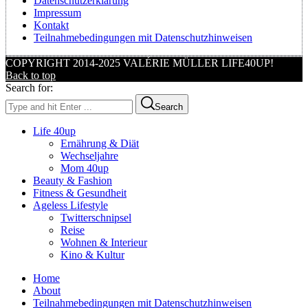
Datenschutzerklärung
Impressum
Kontakt
Teilnahmebedingungen mit Datenschutzhinweisen
COPYRIGHT 2014-2025 VALÉRIE MÜLLER LIFE40UP!
Back to top
Search for:
Search
Life 40up
Ernährung & Diät
Wechseljahre
Mom 40up
Beauty & Fashion
Fitness & Gesundheit
Ageless Lifestyle
Twitterschnipsel
Reise
Wohnen & Interieur
Kino & Kultur
Home
About
Teilnahmebedingungen mit Datenschutzhinweisen