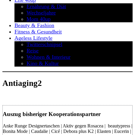
Life 40up
Ernährung & Diät
Wechseljahre
Mom 40up
Beauty & Fashion
Fitness & Gesundheit
Ageless Lifestyle
Twitterschnipsel
Reise
Wohnen & Interieur
Kino & Kultur
Antiaging2
Auszug bisheriger Kooperationspartner
Anke Runge Designertaschen | Aktiv gegen Rosacea | beautypress |
Bonita Mode | Caudalie | Cicé | Debora plus K2 | Elasten | Eucerin |