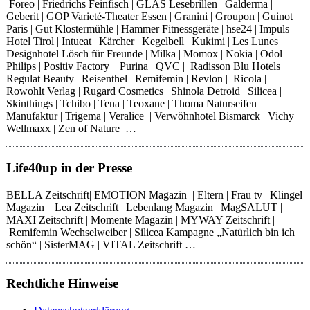
Foreo | Friedrichs Feinfisch | GLAS Lesebrillen | Galderma |
Geberit | GOP Varieté-Theater Essen | Granini | Groupon | Guinot
Paris | Gut Klostermühle | Hammer Fitnessgeräte | hse24 | Impuls
Hotel Tirol | Intueat | Kärcher | Kegelbell | Kukimi | Les Lunes |
Designhotel Lösch für Freunde | Milka | Momox | Nokia | Odol |
Philips | Positiv Factory | Purina | QVC | Radisson Blu Hotels |
Regulat Beauty | Reisenthel | Remifemin | Revlon | Ricola |
Rowohlt Verlag | Rugard Cosmetics | Shinola Detroid | Silicea |
Skinthings | Tchibo | Tena | Teoxane | Thoma Naturseifen
Manufaktur | Trigema | Veralice | Verwöhnhotel Bismarck | Vichy |
Wellmaxx | Zen of Nature …
Life40up in der Presse
BELLA Zeitschrift| EMOTION Magazin | Eltern | Frau tv | Klingel
Magazin | Lea Zeitschrift | Lebenlang Magazin | MagSALUT |
MAXI Zeitschrift | Momente Magazin | MYWAY Zeitschrift |
Remifemin Wechselweiber | Silicea Kampagne „Natürlich bin ich
schön“ | SisterMAG | VITAL Zeitschrift …
Rechtliche Hinweise