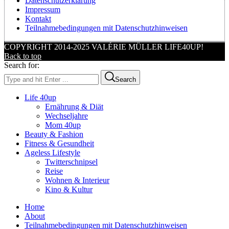
Datenschutzerklärung
Impressum
Kontakt
Teilnahmebedingungen mit Datenschutzhinweisen
COPYRIGHT 2014-2025 VALÉRIE MÜLLER LIFE40UP!
Back to top
Search for:
Search
Life 40up
Ernährung & Diät
Wechseljahre
Mom 40up
Beauty & Fashion
Fitness & Gesundheit
Ageless Lifestyle
Twitterschnipsel
Reise
Wohnen & Interieur
Kino & Kultur
Home
About
Teilnahmebedingungen mit Datenschutzhinweisen