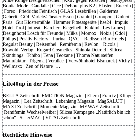
Anke Runge Designertaschen | Aktiv gegen Rosacea | beautypress |
Bonita Mode | Caudalie | Cicé | Debora plus K2 | Elasten | Eucerin |
Foreo | Friedrichs Feinfisch | GLAS Lesebrillen | Galderma |
Geberit | GOP Varieté-Theater Essen | Granini | Groupon | Guinot
Paris | Gut Klostermühle | Hammer Fitnessgeräte | hse24 | Impuls
Hotel Tirol | Intueat | Kärcher | Kegelbell | Kukimi | Les Lunes |
Designhotel Lösch für Freunde | Milka | Momox | Nokia | Odol |
Philips | Positiv Factory | Purina | QVC | Radisson Blu Hotels |
Regulat Beauty | Reisenthel | Remifemin | Revlon | Ricola |
Rowohlt Verlag | Rugard Cosmetics | Shinola Detroid | Silicea |
Skinthings | Tchibo | Tena | Teoxane | Thoma Naturseifen
Manufaktur | Trigema | Veralice | Verwöhnhotel Bismarck | Vichy |
Wellmaxx | Zen of Nature …
Life40up in der Presse
BELLA Zeitschrift| EMOTION Magazin | Eltern | Frau tv | Klingel
Magazin | Lea Zeitschrift | Lebenlang Magazin | MagSALUT |
MAXI Zeitschrift | Momente Magazin | MYWAY Zeitschrift |
Remifemin Wechselweiber | Silicea Kampagne „Natürlich bin ich
schön“ | SisterMAG | VITAL Zeitschrift …
Rechtliche Hinweise