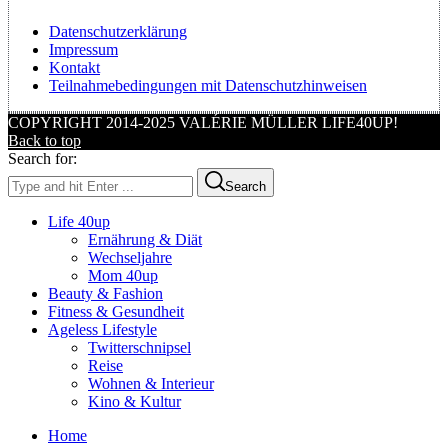
Datenschutzerklärung
Impressum
Kontakt
Teilnahmebedingungen mit Datenschutzhinweisen
COPYRIGHT 2014-2025 VALÉRIE MÜLLER LIFE40UP!
Back to top
Search for:
Search
Life 40up
Ernährung & Diät
Wechseljahre
Mom 40up
Beauty & Fashion
Fitness & Gesundheit
Ageless Lifestyle
Twitterschnipsel
Reise
Wohnen & Interieur
Kino & Kultur
Home