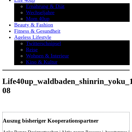
Life 40up
Ernährung & Diät
Wechseljahre
Mom 40up
Beauty & Fashion
Fitness & Gesundheit
Ageless Lifestyle
Twitterschnipsel
Reise
Wohnen & Interieur
Kino & Kultur
Life40up_waldbaden_shinrin_yoku_
08
Auszug bisheriger Kooperationspartner