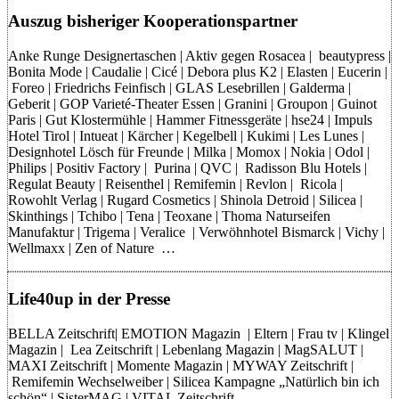
Auszug bisheriger Kooperationspartner
Anke Runge Designertaschen | Aktiv gegen Rosacea | beautypress |
Bonita Mode | Caudalie | Cicé | Debora plus K2 | Elasten | Eucerin |
Foreo | Friedrichs Feinfisch | GLAS Lesebrillen | Galderma |
Geberit | GOP Varieté-Theater Essen | Granini | Groupon | Guinot
Paris | Gut Klostermühle | Hammer Fitnessgeräte | hse24 | Impuls
Hotel Tirol | Intueat | Kärcher | Kegelbell | Kukimi | Les Lunes |
Designhotel Lösch für Freunde | Milka | Momox | Nokia | Odol |
Philips | Positiv Factory | Purina | QVC | Radisson Blu Hotels |
Regulat Beauty | Reisenthel | Remifemin | Revlon | Ricola |
Rowohlt Verlag | Rugard Cosmetics | Shinola Detroid | Silicea |
Skinthings | Tchibo | Tena | Teoxane | Thoma Naturseifen
Manufaktur | Trigema | Veralice | Verwöhnhotel Bismarck | Vichy |
Wellmaxx | Zen of Nature …
Life40up in der Presse
BELLA Zeitschrift| EMOTION Magazin | Eltern | Frau tv | Klingel
Magazin | Lea Zeitschrift | Lebenlang Magazin | MagSALUT |
MAXI Zeitschrift | Momente Magazin | MYWAY Zeitschrift |
Remifemin Wechselweiber | Silicea Kampagne „Natürlich bin ich
schön“ | SisterMAG | VITAL Zeitschrift …