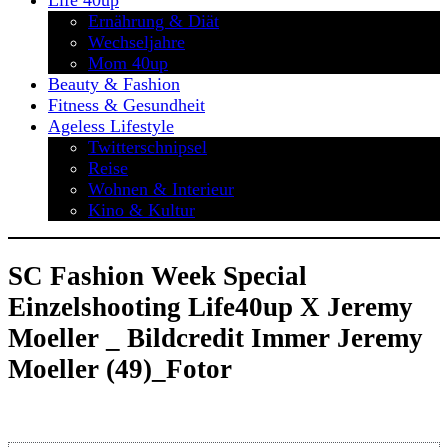
Life 40up
Ernährung & Diät
Wechseljahre
Mom 40up
Beauty & Fashion
Fitness & Gesundheit
Ageless Lifestyle
Twitterschnipsel
Reise
Wohnen & Interieur
Kino & Kultur
SC Fashion Week Special
Einzelshooting Life40up X Jeremy
Moeller _ Bildcredit Immer Jeremy
Moeller (49)_Fotor