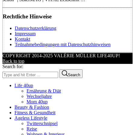
Rechtliche Hinweise
Datenschutzerklärung
Impressum
Kontakt
Teilnahmebedingungen mit Datenschutzhinweisen
COPYRIGHT 2014-2025 VALÉRIE MÜLLER LIFE40UP!
Back to top
Search for:
Search
Life 40up
Ernährung & Diät
Wechseljahre
Mom 40up
Beauty & Fashion
Fitness & Gesundheit
Ageless Lifestyle
Twitterschnipsel
Reise
Wohnen & Interieur