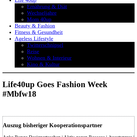
Life 40up
Ernährung & Diät
Wechseljahre
Mom 40up
Beauty & Fashion
Fitness & Gesundheit
Ageless Lifestyle
Twitterschnipsel
Reise
Wohnen & Interieur
Kino & Kultur
Life40up Goes Fashion Week
#mbfw18
Auszug bisheriger Kooperationspartner