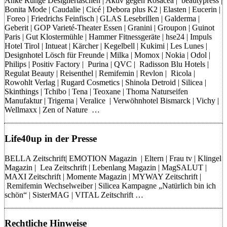
Anke Runge Designertaschen | Aktiv gegen Rosacea | beautypress |
Bonita Mode | Caudalie | Cicé | Debora plus K2 | Elasten | Eucerin |
Foreo | Friedrichs Feinfisch | GLAS Lesebrillen | Galderma |
Geberit | GOP Varieté-Theater Essen | Granini | Groupon | Guinot
Paris | Gut Klostermühle | Hammer Fitnessgeräte | hse24 | Impuls
Hotel Tirol | Intueat | Kärcher | Kegelbell | Kukimi | Les Lunes |
Designhotel Lösch für Freunde | Milka | Momox | Nokia | Odol |
Philips | Positiv Factory | Purina | QVC | Radisson Blu Hotels |
Regulat Beauty | Reisenthel | Remifemin | Revlon | Ricola |
Rowohlt Verlag | Rugard Cosmetics | Shinola Detroid | Silicea |
Skinthings | Tchibo | Tena | Teoxane | Thoma Naturseifen
Manufaktur | Trigema | Veralice | Verwöhnhotel Bismarck | Vichy |
Wellmaxx | Zen of Nature …
Life40up in der Presse
BELLA Zeitschrift| EMOTION Magazin | Eltern | Frau tv | Klingel
Magazin | Lea Zeitschrift | Lebenlang Magazin | MagSALUT |
MAXI Zeitschrift | Momente Magazin | MYWAY Zeitschrift |
Remifemin Wechselweiber | Silicea Kampagne „Natürlich bin ich
schön“ | SisterMAG | VITAL Zeitschrift …
Rechtliche Hinweise