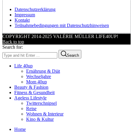
Datenschutzerklärung
Impressum
Kontakt
Teilnahmebedingungen mit Datenschutzhinweisen
COPYRIGHT 2014-2025 VALÉRIE MÜLLER LIFE40UP!
Back to top
Search for:
Search
Life 40up
Ernährung & Diät
Wechseljahre
Mom 40up
Beauty & Fashion
Fitness & Gesundheit
Ageless Lifestyle
Twitterschnipsel
Reise
Wohnen & Interieur
Kino & Kultur
Home