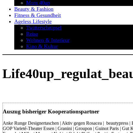
Mom 40up
Beauty & Fashion
Fitness & Gesundheit
Ageless Lifestyle
Twitterschnipsel
Reise
Wohnen & Interieur
Kino & Kultur
Life40up_regulat_bea
Auszug bisheriger Kooperationspartner
Anke Runge Designertaschen | Aktiv gegen Rosacea | beautypress | Bon
GOP Varieté-Theater Essen | Granini | Groupon | Guinot Paris | Gut Kl