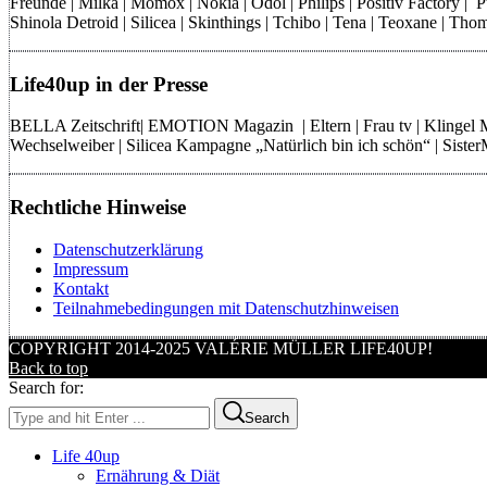
Freunde | Milka | Momox | Nokia | Odol | Philips | Positiv Factory |
Shinola Detroid | Silicea | Skinthings | Tchibo | Tena | Teoxane | 
Life40up in der Presse
BELLA Zeitschrift| EMOTION Magazin | Eltern | Frau tv | Klingel
Wechselweiber | Silicea Kampagne „Natürlich bin ich schön“ | Sist
Rechtliche Hinweise
Datenschutzerklärung
Impressum
Kontakt
Teilnahmebedingungen mit Datenschutzhinweisen
COPYRIGHT 2014-2025 VALÉRIE MÜLLER LIFE40UP!
Back to top
Search for:
Search
Life 40up
Ernährung & Diät