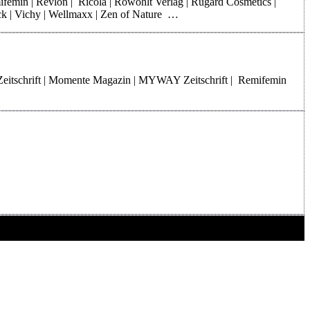
mifemin | Revlon | Ricola | Rowohlt Verlag | Rugard Cosmetics |
rck | Vichy | Wellmaxx | Zen of Nature …
Zeitschrift | Momente Magazin | MYWAY Zeitschrift | Remifemin