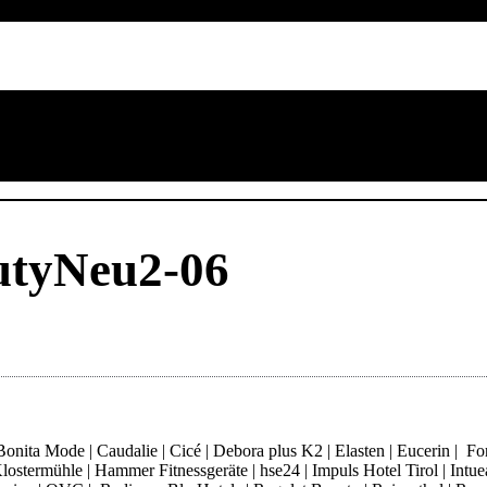
utyNeu2-06
ita Mode | Caudalie | Cicé | Debora plus K2 | Elasten | Eucerin | Fore
ostermühle | Hammer Fitnessgeräte | hse24 | Impuls Hotel Tirol | Intue