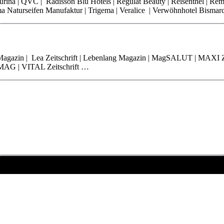
 Purina | QVC | Radisson Blu Hotels | Regulat Beauty | Reisenthel | Re
Thoma Naturseifen Manufaktur | Trigema | Veralice | Verwöhnhotel Bisma
 Magazin | Lea Zeitschrift | Lebenlang Magazin | MagSALUT | MAXI 
erMAG | VITAL Zeitschrift …