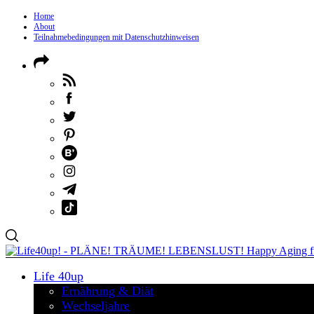
Home
About
Teilnahmebedingungen mit Datenschutzhinweisen
Life 40up
Ernährung & Diät
Wechseljahre