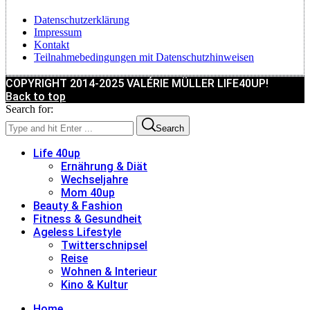
Datenschutzerklärung
Impressum
Kontakt
Teilnahmebedingungen mit Datenschutzhinweisen
COPYRIGHT 2014-2025 VALÉRIE MÜLLER LIFE40UP!
Back to top
Search for:
Search
Life 40up
Ernährung & Diät
Wechseljahre
Mom 40up
Beauty & Fashion
Fitness & Gesundheit
Ageless Lifestyle
Twitterschnipsel
Reise
Wohnen & Interieur
Kino & Kultur
Home