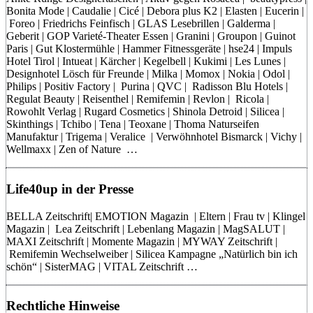
Bonita Mode | Caudalie | Cicé | Debora plus K2 | Elasten | Eucerin |
Foreo | Friedrichs Feinfisch | GLAS Lesebrillen | Galderma |
Geberit | GOP Varieté-Theater Essen | Granini | Groupon | Guinot
Paris | Gut Klostermühle | Hammer Fitnessgeräte | hse24 | Impuls
Hotel Tirol | Intueat | Kärcher | Kegelbell | Kukimi | Les Lunes |
Designhotel Lösch für Freunde | Milka | Momox | Nokia | Odol |
Philips | Positiv Factory | Purina | QVC | Radisson Blu Hotels |
Regulat Beauty | Reisenthel | Remifemin | Revlon | Ricola |
Rowohlt Verlag | Rugard Cosmetics | Shinola Detroid | Silicea |
Skinthings | Tchibo | Tena | Teoxane | Thoma Naturseifen
Manufaktur | Trigema | Veralice | Verwöhnhotel Bismarck | Vichy |
Wellmaxx | Zen of Nature …
Life40up in der Presse
BELLA Zeitschrift| EMOTION Magazin | Eltern | Frau tv | Klingel
Magazin | Lea Zeitschrift | Lebenlang Magazin | MagSALUT |
MAXI Zeitschrift | Momente Magazin | MYWAY Zeitschrift |
Remifemin Wechselweiber | Silicea Kampagne „Natürlich bin ich
schön“ | SisterMAG | VITAL Zeitschrift …
Rechtliche Hinweise