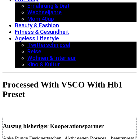
Ernährung & Diät
Wechseljahre
Mom 40up
Beauty & Fashion
Fitness & Gesundheit
Ageless Lifestyle
Twitterschnipsel
Reise
Wohnen & Interieur
Kino & Kultur
Processed With VSCO With Hb1
Preset
Auszug bisheriger Kooperationspartner
Anke Runge Designertaschen | Aktiv gegen Rosacea | beautypress |