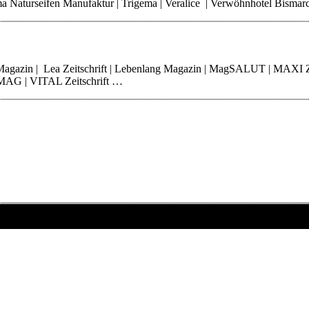
Thoma Naturseifen Manufaktur | Trigema | Veralice | Verwöhnhotel Bisma
 Magazin | Lea Zeitschrift | Lebenlang Magazin | MagSALUT | MAXI 
erMAG | VITAL Zeitschrift …