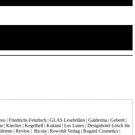
o | Friedrichs Feinfisch | GLAS Lesebrillen | Galderma | Geberit |
at | Kärcher | Kegelbell | Kukimi | Les Lunes | Designhotel Lösch für
mifemin | Revlon | Ricola | Rowohlt Verlag | Rugard Cosmetics |