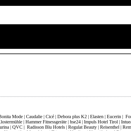
ita Mode | Caudalie | Cicé | Debora plus K2 | Elasten | Eucerin | Fore
ostermühle | Hammer Fitnessgeräte | hse24 | Impuls Hotel Tirol | Intue
 Purina | QVC | Radisson Blu Hotels | Regulat Beauty | Reisenthel | Re