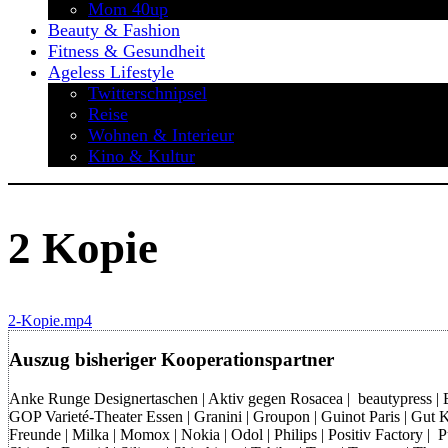
Mom 40up
Beauty & Fashion
Fitness & Gesundheit
Ageless Lifestyle
Twitterschnipsel
Reise
Wohnen & Interieur
Kino & Kultur
2 Kopie
2-Kopie.mp4
Auszug bisheriger Kooperationspartner
Anke Runge Designertaschen | Aktiv gegen Rosacea | beautypress | Bon
GOP Varieté-Theater Essen | Granini | Groupon | Guinot Paris | Gut Kl
Freunde | Milka | Momox | Nokia | Odol | Philips | Positiv Factory |