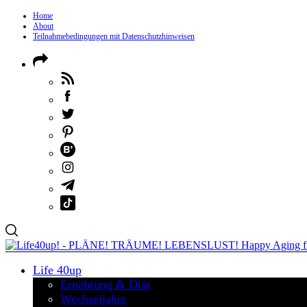
Home
About
Teilnahmebedingungen mit Datenschutzhinweisen
Life 40up
Ernährung & Diät
Wechseljahre