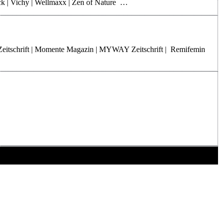
rck | Vichy | Wellmaxx | Zen of Nature …
Zeitschrift | Momente Magazin | MYWAY Zeitschrift | Remifemin