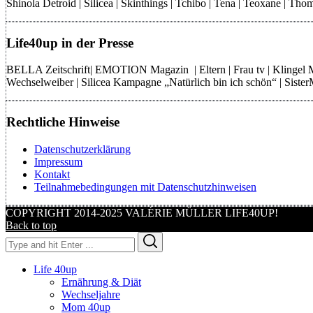
Shinola Detroid | Silicea | Skinthings | Tchibo | Tena | Teoxane | 
Life40up in der Presse
BELLA Zeitschrift| EMOTION Magazin | Eltern | Frau tv | Klingel
Wechselweiber | Silicea Kampagne „Natürlich bin ich schön“ | Sist
Rechtliche Hinweise
Datenschutzerklärung
Impressum
Kontakt
Teilnahmebedingungen mit Datenschutzhinweisen
COPYRIGHT 2014-2025 VALÉRIE MÜLLER LIFE40UP!
Back to top
Search
Search
for:
Life 40up
Ernährung & Diät
Wechseljahre
Mom 40up