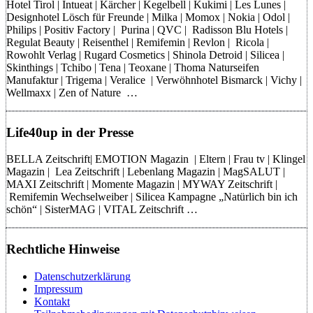
Hotel Tirol | Intueat | Kärcher | Kegelbell | Kukimi | Les Lunes |
Designhotel Lösch für Freunde | Milka | Momox | Nokia | Odol |
Philips | Positiv Factory | Purina | QVC | Radisson Blu Hotels |
Regulat Beauty | Reisenthel | Remifemin | Revlon | Ricola |
Rowohlt Verlag | Rugard Cosmetics | Shinola Detroid | Silicea |
Skinthings | Tchibo | Tena | Teoxane | Thoma Naturseifen
Manufaktur | Trigema | Veralice | Verwöhnhotel Bismarck | Vichy |
Wellmaxx | Zen of Nature …
Life40up in der Presse
BELLA Zeitschrift| EMOTION Magazin | Eltern | Frau tv | Klingel
Magazin | Lea Zeitschrift | Lebenlang Magazin | MagSALUT |
MAXI Zeitschrift | Momente Magazin | MYWAY Zeitschrift |
Remifemin Wechselweiber | Silicea Kampagne „Natürlich bin ich
schön“ | SisterMAG | VITAL Zeitschrift …
Rechtliche Hinweise
Datenschutzerklärung
Impressum
Kontakt