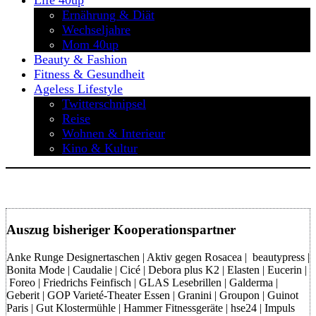
Life 40up
Ernährung & Diät
Wechseljahre
Mom 40up
Beauty & Fashion
Fitness & Gesundheit
Ageless Lifestyle
Twitterschnipsel
Reise
Wohnen & Interieur
Kino & Kultur
Auszug bisheriger Kooperationspartner
Anke Runge Designertaschen | Aktiv gegen Rosacea | beautypress |
Bonita Mode | Caudalie | Cicé | Debora plus K2 | Elasten | Eucerin |
Foreo | Friedrichs Feinfisch | GLAS Lesebrillen | Galderma |
Geberit | GOP Varieté-Theater Essen | Granini | Groupon | Guinot
Paris | Gut Klostermühle | Hammer Fitnessgeräte | hse24 | Impuls