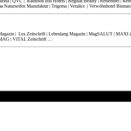
 Purina | QVC | Radisson Blu Hotels | Regulat Beauty | Reisenthel | Re
Thoma Naturseifen Manufaktur | Trigema | Veralice | Verwöhnhotel Bisma
 Magazin | Lea Zeitschrift | Lebenlang Magazin | MagSALUT | MAXI 
erMAG | VITAL Zeitschrift …