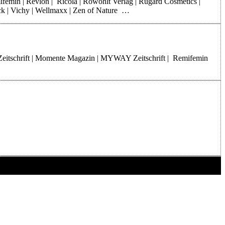
mifemin | Revlon | Ricola | Rowohlt Verlag | Rugard Cosmetics |
rck | Vichy | Wellmaxx | Zen of Nature …
Zeitschrift | Momente Magazin | MYWAY Zeitschrift | Remifemin