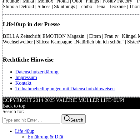
Freunde | Milka | Momox | Nokia | Odol | Philips | Positiv Factory |
Shinola Detroid | Silicea | Skinthings | Tchibo | Tena | Teoxane | 
Life40up in der Presse
BELLA Zeitschrift| EMOTION Magazin | Eltern | Frau tv | Klingel
Wechselweiber | Silicea Kampagne „Natürlich bin ich schön“ | Sist
Rechtliche Hinweise
Datenschutzerklärung
Impressum
Kontakt
Teilnahmebedingungen mit Datenschutzhinweisen
COPYRIGHT 2014-2025 VALÉRIE MÜLLER LIFE40UP!
Back to top
Search for:
Search
Life 40up
Ernährung & Diät