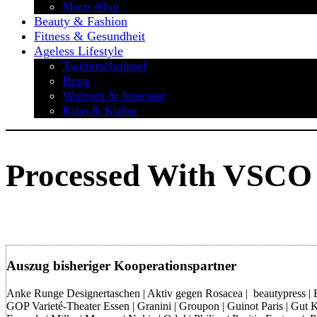
Mom 40up
Beauty & Fashion
Fitness & Gesundheit
Ageless Lifestyle
Twitterschnipsel
Reise
Wohnen & Interieur
Kino & Kultur
Processed With VSCO 
Auszug bisheriger Kooperationspartner
Anke Runge Designertaschen | Aktiv gegen Rosacea | beautypress | Bon
GOP Varieté-Theater Essen | Granini | Groupon | Guinot Paris | Gut Kl