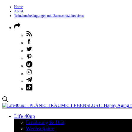
Home
About
Teilnahmebedingungen mit Datenschutzhinweisen
Life 40up
Ernährung & Diät
Wechseljahre