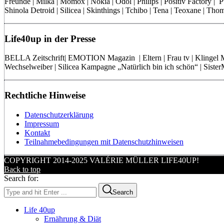
Freunde | Milka | Momox | Nokia | Odol | Philips | Positiv Factory |
Shinola Detroid | Silicea | Skinthings | Tchibo | Tena | Teoxane | 
Life40up in der Presse
BELLA Zeitschrift| EMOTION Magazin | Eltern | Frau tv | Klingel
Wechselweiber | Silicea Kampagne „Natürlich bin ich schön“ | Sist
Rechtliche Hinweise
Datenschutzerklärung
Impressum
Kontakt
Teilnahmebedingungen mit Datenschutzhinweisen
COPYRIGHT 2014-2025 VALÉRIE MÜLLER LIFE40UP!
Back to top
Search for:
Search
Life 40up
Ernährung & Diät