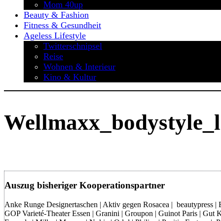
Mom 40up
Beauty & Fashion
Fitness & Gesundheit
Ageless Lifestyle
Twitterschnipsel
Reise
Wohnen & Interieur
Kino & Kultur
Wellmaxx_bodystyle_l
Auszug bisheriger Kooperationspartner
Anke Runge Designertaschen | Aktiv gegen Rosacea | beautypress | Bon
GOP Varieté-Theater Essen | Granini | Groupon | Guinot Paris | Gut Kl