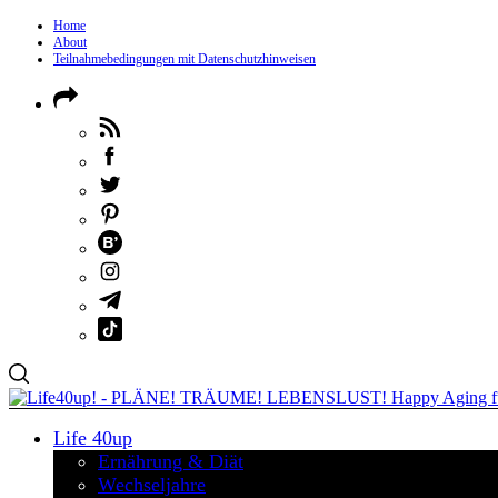
Home
About
Teilnahmebedingungen mit Datenschutzhinweisen
Life 40up
Ernährung & Diät
Wechseljahre