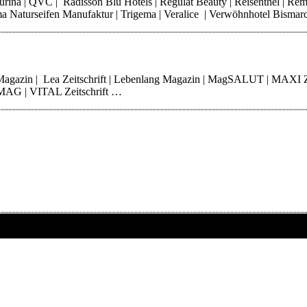
 Purina | QVC | Radisson Blu Hotels | Regulat Beauty | Reisenthel | Re
Thoma Naturseifen Manufaktur | Trigema | Veralice | Verwöhnhotel Bisma
 Magazin | Lea Zeitschrift | Lebenlang Magazin | MagSALUT | MAXI 
erMAG | VITAL Zeitschrift …