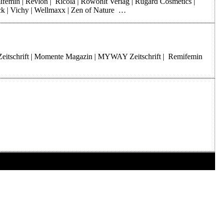
mifemin | Revlon | Ricola | Rowohlt Verlag | Rugard Cosmetics |
rck | Vichy | Wellmaxx | Zen of Nature …
Zeitschrift | Momente Magazin | MYWAY Zeitschrift | Remifemin