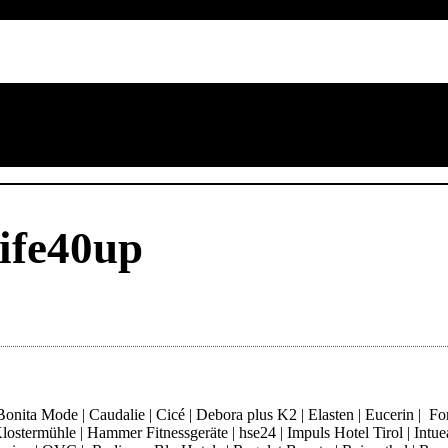
ife40up
ita Mode | Caudalie | Cicé | Debora plus K2 | Elasten | Eucerin | Fore
ostermühle | Hammer Fitnessgeräte | hse24 | Impuls Hotel Tirol | Intue