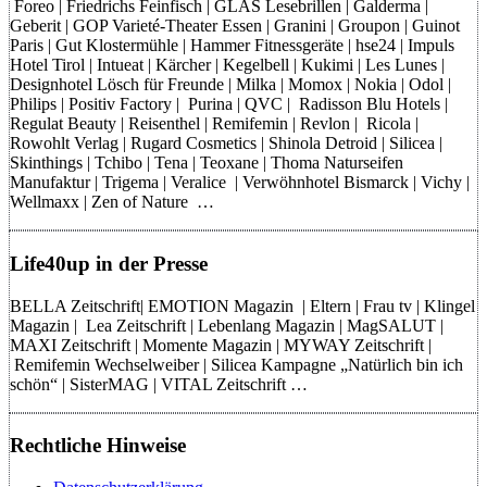
Foreo | Friedrichs Feinfisch | GLAS Lesebrillen | Galderma |
Geberit | GOP Varieté-Theater Essen | Granini | Groupon | Guinot
Paris | Gut Klostermühle | Hammer Fitnessgeräte | hse24 | Impuls
Hotel Tirol | Intueat | Kärcher | Kegelbell | Kukimi | Les Lunes |
Designhotel Lösch für Freunde | Milka | Momox | Nokia | Odol |
Philips | Positiv Factory | Purina | QVC | Radisson Blu Hotels |
Regulat Beauty | Reisenthel | Remifemin | Revlon | Ricola |
Rowohlt Verlag | Rugard Cosmetics | Shinola Detroid | Silicea |
Skinthings | Tchibo | Tena | Teoxane | Thoma Naturseifen
Manufaktur | Trigema | Veralice | Verwöhnhotel Bismarck | Vichy |
Wellmaxx | Zen of Nature …
Life40up in der Presse
BELLA Zeitschrift| EMOTION Magazin | Eltern | Frau tv | Klingel
Magazin | Lea Zeitschrift | Lebenlang Magazin | MagSALUT |
MAXI Zeitschrift | Momente Magazin | MYWAY Zeitschrift |
Remifemin Wechselweiber | Silicea Kampagne „Natürlich bin ich
schön“ | SisterMAG | VITAL Zeitschrift …
Rechtliche Hinweise