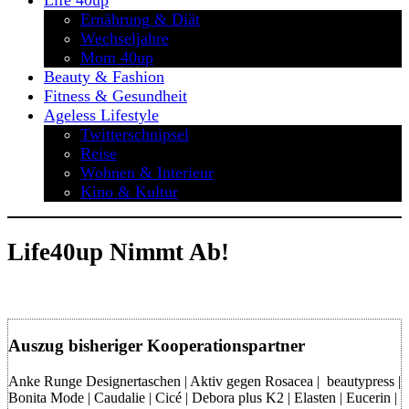
Life 40up
Ernährung & Diät
Wechseljahre
Mom 40up
Beauty & Fashion
Fitness & Gesundheit
Ageless Lifestyle
Twitterschnipsel
Reise
Wohnen & Interieur
Kino & Kultur
Life40up Nimmt Ab!
Auszug bisheriger Kooperationspartner
Anke Runge Designertaschen | Aktiv gegen Rosacea | beautypress |
Bonita Mode | Caudalie | Cicé | Debora plus K2 | Elasten | Eucerin |