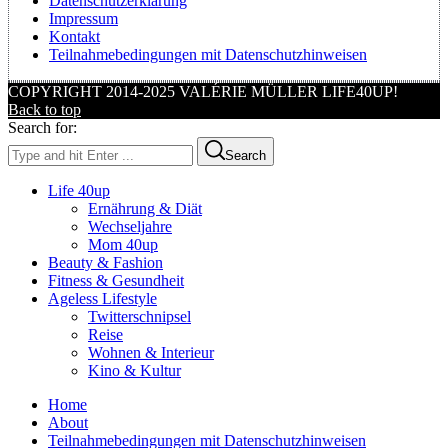
Datenschutzerklärung
Impressum
Kontakt
Teilnahmebedingungen mit Datenschutzhinweisen
COPYRIGHT 2014-2025 VALÉRIE MÜLLER LIFE40UP!
Back to top
Search for:
Search
Life 40up
Ernährung & Diät
Wechseljahre
Mom 40up
Beauty & Fashion
Fitness & Gesundheit
Ageless Lifestyle
Twitterschnipsel
Reise
Wohnen & Interieur
Kino & Kultur
Home
About
Teilnahmebedingungen mit Datenschutzhinweisen