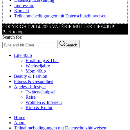
Datenschutzerklärung
Impressum
Kontakt
Teilnahmebedingungen mit Datenschutzhinweisen
COPYRIGHT 2014-2025 VALÉRIE MÜLLER LIFE40UP!
Back to top
Search for:
Search
Life 40up
Ernährung & Diät
Wechseljahre
Mom 40up
Beauty & Fashion
Fitness & Gesundheit
Ageless Lifestyle
Twitterschnipsel
Reise
Wohnen & Interieur
Kino & Kultur
Home
About
Teilnahmebedingungen mit Datenschutzhinweisen