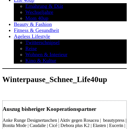
Life 40up
Ernährung & Diät
Wechseljahre
Mom 40up
Beauty & Fashion
Fitness & Gesundheit
Ageless Lifestyle
Twitterschnipsel
Reise
Wohnen & Interieur
Kino & Kultur
Winterpause_Schnee_Life40up
Auszug bisheriger Kooperationspartner
Anke Runge Designertaschen | Aktiv gegen Rosacea | beautypress |
Bonita Mode | Caudalie | Cicé | Debora plus K2 | Elasten | Eucerin |