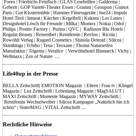
Foreo | Friedrichs Feinfisch | GLAS Lesebrillen | Galderma |
Geberit | GOP Varieté-Theater Essen | Granini | Groupon | Guinot
Paris | Gut Klostermühle | Hammer Fitnessgeräte | hse24 | Impuls
Hotel Tirol | Intueat | Kärcher | Kegelbell | Kukimi | Les Lunes |
Designhotel Lösch für Freunde | Milka | Momox | Nokia | Odol |
Philips | Positiv Factory | Purina | QVC | Radisson Blu Hotels |
Regulat Beauty | Reisenthel | Remifemin | Revlon | Ricola |
Rowohlt Verlag | Rugard Cosmetics | Shinola Detroid | Silicea |
Skinthings | Tchibo | Tena | Teoxane | Thoma Naturseifen
Manufaktur | Trigema | Veralice | Verwöhnhotel Bismarck | Vichy |
Wellmaxx | Zen of Nature …
Life40up in der Presse
BELLA Zeitschrift| EMOTION Magazin | Eltern | Frau tv | Klingel
Magazin | Lea Zeitschrift | Lebenlang Magazin | MagSALUT |
MAXI Zeitschrift | Momente Magazin | MYWAY Zeitschrift |
Remifemin Wechselweiber | Silicea Kampagne „Natürlich bin ich
schön“ | SisterMAG | VITAL Zeitschrift …
Rechtliche Hinweise