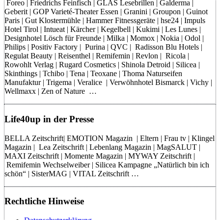
Foreo | Friedrichs Feinfisch | GLAS Lesebrillen | Galderma |
Geberit | GOP Varieté-Theater Essen | Granini | Groupon | Guinot
Paris | Gut Klostermühle | Hammer Fitnessgeräte | hse24 | Impuls
Hotel Tirol | Intueat | Kärcher | Kegelbell | Kukimi | Les Lunes |
Designhotel Lösch für Freunde | Milka | Momox | Nokia | Odol |
Philips | Positiv Factory | Purina | QVC | Radisson Blu Hotels |
Regulat Beauty | Reisenthel | Remifemin | Revlon | Ricola |
Rowohlt Verlag | Rugard Cosmetics | Shinola Detroid | Silicea |
Skinthings | Tchibo | Tena | Teoxane | Thoma Naturseifen
Manufaktur | Trigema | Veralice | Verwöhnhotel Bismarck | Vichy |
Wellmaxx | Zen of Nature …
Life40up in der Presse
BELLA Zeitschrift| EMOTION Magazin | Eltern | Frau tv | Klingel
Magazin | Lea Zeitschrift | Lebenlang Magazin | MagSALUT |
MAXI Zeitschrift | Momente Magazin | MYWAY Zeitschrift |
Remifemin Wechselweiber | Silicea Kampagne „Natürlich bin ich
schön“ | SisterMAG | VITAL Zeitschrift …
Rechtliche Hinweise