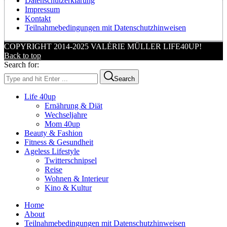
Datenschutzerklärung
Impressum
Kontakt
Teilnahmebedingungen mit Datenschutzhinweisen
COPYRIGHT 2014-2025 VALÉRIE MÜLLER LIFE40UP!
Back to top
Search for:
Search
Life 40up
Ernährung & Diät
Wechseljahre
Mom 40up
Beauty & Fashion
Fitness & Gesundheit
Ageless Lifestyle
Twitterschnipsel
Reise
Wohnen & Interieur
Kino & Kultur
Home
About
Teilnahmebedingungen mit Datenschutzhinweisen