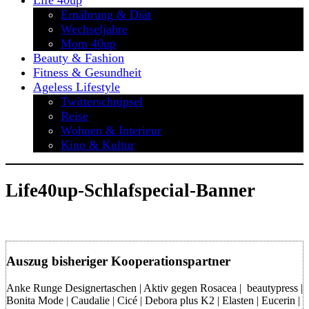
Life 40up
Ernährung & Diät
Wechseljahre
Mom 40up
Beauty & Fashion
Fitness & Gesundheit
Ageless Lifestyle
Twitterschnipsel
Reise
Wohnen & Interieur
Kino & Kultur
Life40up-Schlafspecial-Banner
Auszug bisheriger Kooperationspartner
Anke Runge Designertaschen | Aktiv gegen Rosacea | beautypress |
Bonita Mode | Caudalie | Cicé | Debora plus K2 | Elasten | Eucerin |