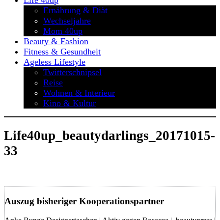
Life 40up
Ernährung & Diät
Wechseljahre
Mom 40up
Beauty & Fashion
Fitness & Gesundheit
Ageless Lifestyle
Twitterschnipsel
Reise
Wohnen & Interieur
Kino & Kultur
Life40up_beautydarlings_20171015-
33
Auszug bisheriger Kooperationspartner