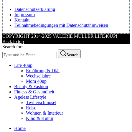
Datenschutzerklärung
Impressum
Kontakt
Teilnahmebedingungen mit Datenschutzhinweisen
COPYRIGHT 2014-2025 VALÉRIE MÜLLER LIFE40UP!
Back to top
Search for:
Search
Life 40up
Ernährung & Diät
Wechseljahre
Mom 40up
Beauty & Fashion
Fitness & Gesundheit
Ageless Lifestyle
Twitterschnipsel
Reise
Wohnen & Interieur
Kino & Kultur
Home