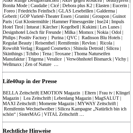
Anke Runge Designertaschen | Aktiv gegen Rosacea | beautypress |
Bonita Mode | Caudalie | Cicé | Debora plus K2 | Elasten | Eucerin |
Foreo | Friedrichs Feinfisch | GLAS Lesebrillen | Galderma |
Geberit | GOP Varieté-Theater Essen | Granini | Groupon | Guinot
Paris | Gut Klostermühle | Hammer Fitnessgeräte | hse24 | Impuls
Hotel Tirol | Intueat | Kärcher | Kegelbell | Kukimi | Les Lunes |
Designhotel Lösch für Freunde | Milka | Momox | Nokia | Odol |
Philips | Positiv Factory | Purina | QVC | Radisson Blu Hotels |
Regulat Beauty | Reisenthel | Remifemin | Revlon | Ricola |
Rowohlt Verlag | Rugard Cosmetics | Shinola Detroid | Silicea |
Skinthings | Tchibo | Tena | Teoxane | Thoma Naturseifen
Manufaktur | Trigema | Veralice | Verwöhnhotel Bismarck | Vichy |
Wellmaxx | Zen of Nature …
Life40up in der Presse
BELLA Zeitschrift| EMOTION Magazin | Eltern | Frau tv | Klingel
Magazin | Lea Zeitschrift | Lebenlang Magazin | MagSALUT |
MAXI Zeitschrift | Momente Magazin | MYWAY Zeitschrift |
Remifemin Wechselweiber | Silicea Kampagne „Natürlich bin ich
schön“ | SisterMAG | VITAL Zeitschrift …
Rechtliche Hinweise