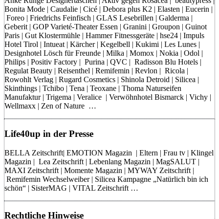
Anke Runge Designertaschen | Aktiv gegen Rosacea | beautypress |
Bonita Mode | Caudalie | Cicé | Debora plus K2 | Elasten | Eucerin |
Foreo | Friedrichs Feinfisch | GLAS Lesebrillen | Galderma |
Geberit | GOP Varieté-Theater Essen | Granini | Groupon | Guinot
Paris | Gut Klostermühle | Hammer Fitnessgeräte | hse24 | Impuls
Hotel Tirol | Intueat | Kärcher | Kegelbell | Kukimi | Les Lunes |
Designhotel Lösch für Freunde | Milka | Momox | Nokia | Odol |
Philips | Positiv Factory | Purina | QVC | Radisson Blu Hotels |
Regulat Beauty | Reisenthel | Remifemin | Revlon | Ricola |
Rowohlt Verlag | Rugard Cosmetics | Shinola Detroid | Silicea |
Skinthings | Tchibo | Tena | Teoxane | Thoma Naturseifen
Manufaktur | Trigema | Veralice | Verwöhnhotel Bismarck | Vichy |
Wellmaxx | Zen of Nature …
Life40up in der Presse
BELLA Zeitschrift| EMOTION Magazin | Eltern | Frau tv | Klingel
Magazin | Lea Zeitschrift | Lebenlang Magazin | MagSALUT |
MAXI Zeitschrift | Momente Magazin | MYWAY Zeitschrift |
Remifemin Wechselweiber | Silicea Kampagne „Natürlich bin ich
schön“ | SisterMAG | VITAL Zeitschrift …
Rechtliche Hinweise