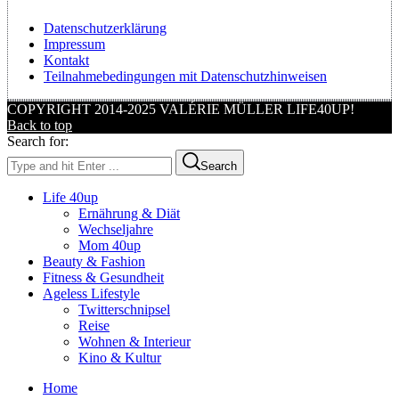
Datenschutzerklärung
Impressum
Kontakt
Teilnahmebedingungen mit Datenschutzhinweisen
COPYRIGHT 2014-2025 VALÉRIE MÜLLER LIFE40UP!
Back to top
Search for:
Search
Life 40up
Ernährung & Diät
Wechseljahre
Mom 40up
Beauty & Fashion
Fitness & Gesundheit
Ageless Lifestyle
Twitterschnipsel
Reise
Wohnen & Interieur
Kino & Kultur
Home