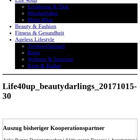
Life 40up
Ernährung & Diät
Wechseljahre
Mom 40up
Beauty & Fashion
Fitness & Gesundheit
Ageless Lifestyle
Twitterschnipsel
Reise
Wohnen & Interieur
Kino & Kultur
Life40up_beautydarlings_20171015-
30
Auszug bisheriger Kooperationspartner