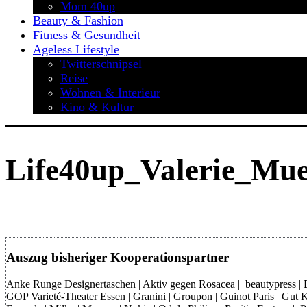
Mom 40up
Beauty & Fashion
Fitness & Gesundheit
Ageless Lifestyle
Twitterschnipsel
Reise
Wohnen & Interieur
Kino & Kultur
Life40up_Valerie_Mue
Auszug bisheriger Kooperationspartner
Anke Runge Designertaschen | Aktiv gegen Rosacea | beautypress | Bon
GOP Varieté-Theater Essen | Granini | Groupon | Guinot Paris | Gut Kl