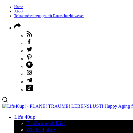
Home
About
Teilnahmebedingungen mit Datenschutzhinweisen
Life 40up
Ernährung & Diät
Wechseljahre