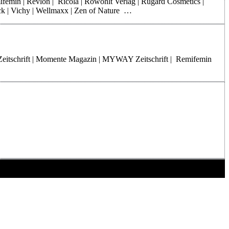
mifemin | Revlon | Ricola | Rowohlt Verlag | Rugard Cosmetics |
rck | Vichy | Wellmaxx | Zen of Nature …
Zeitschrift | Momente Magazin | MYWAY Zeitschrift | Remifemin