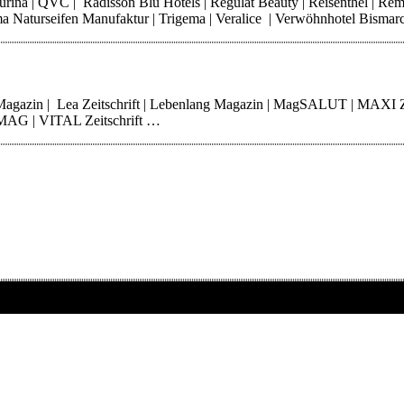
 Purina | QVC | Radisson Blu Hotels | Regulat Beauty | Reisenthel | Re
Thoma Naturseifen Manufaktur | Trigema | Veralice | Verwöhnhotel Bisma
 Magazin | Lea Zeitschrift | Lebenlang Magazin | MagSALUT | MAXI 
erMAG | VITAL Zeitschrift …