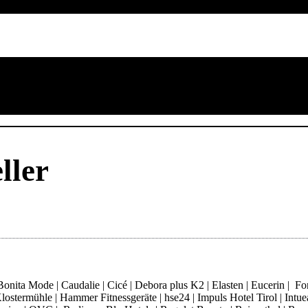
ller
ita Mode | Caudalie | Cicé | Debora plus K2 | Elasten | Eucerin | Fore
ostermühle | Hammer Fitnessgeräte | hse24 | Impuls Hotel Tirol | Intue