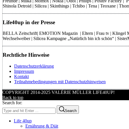
Freunde | Milka | Momox | Nokia | Odol | Philips | Positiv Factory |
Shinola Detroid | Silicea | Skinthings | Tchibo | Tena | Teoxane | 
Life40up in der Presse
BELLA Zeitschrift| EMOTION Magazin | Eltern | Frau tv | Klingel
Wechselweiber | Silicea Kampagne „Natürlich bin ich schön“ | Sist
Rechtliche Hinweise
Datenschutzerklärung
Impressum
Kontakt
Teilnahmebedingungen mit Datenschutzhinweisen
COPYRIGHT 2014-2025 VALÉRIE MÜLLER LIFE40UP!
Back to top
Search for:
Search
Life 40up
Ernährung & Diät