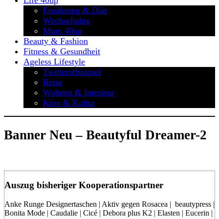
Life 40up
Ernährung & Diät
Wechseljahre
Mom 40up
Beauty & Fashion
Fitness & Gesundheit
Ageless Lifestyle
Twitterschnipsel
Reise
Wohnen & Interieur
Kino & Kultur
Banner Neu – Beautyful Dreamer-2
Auszug bisheriger Kooperationspartner
Anke Runge Designertaschen | Aktiv gegen Rosacea | beautypress |
Bonita Mode | Caudalie | Cicé | Debora plus K2 | Elasten | Eucerin |