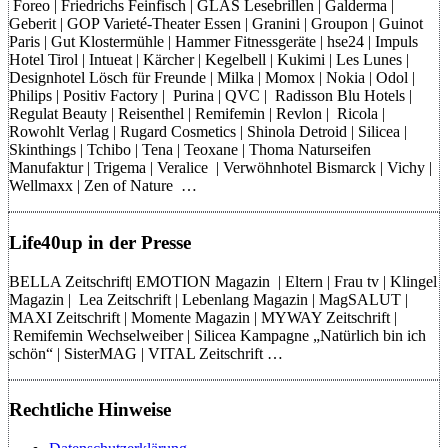
Foreo | Friedrichs Feinfisch | GLAS Lesebrillen | Galderma |
Geberit | GOP Varieté-Theater Essen | Granini | Groupon | Guinot
Paris | Gut Klostermühle | Hammer Fitnessgeräte | hse24 | Impuls
Hotel Tirol | Intueat | Kärcher | Kegelbell | Kukimi | Les Lunes |
Designhotel Lösch für Freunde | Milka | Momox | Nokia | Odol |
Philips | Positiv Factory | Purina | QVC | Radisson Blu Hotels |
Regulat Beauty | Reisenthel | Remifemin | Revlon | Ricola |
Rowohlt Verlag | Rugard Cosmetics | Shinola Detroid | Silicea |
Skinthings | Tchibo | Tena | Teoxane | Thoma Naturseifen
Manufaktur | Trigema | Veralice | Verwöhnhotel Bismarck | Vichy |
Wellmaxx | Zen of Nature …
Life40up in der Presse
BELLA Zeitschrift| EMOTION Magazin | Eltern | Frau tv | Klingel
Magazin | Lea Zeitschrift | Lebenlang Magazin | MagSALUT |
MAXI Zeitschrift | Momente Magazin | MYWAY Zeitschrift |
Remifemin Wechselweiber | Silicea Kampagne „Natürlich bin ich
schön“ | SisterMAG | VITAL Zeitschrift …
Rechtliche Hinweise