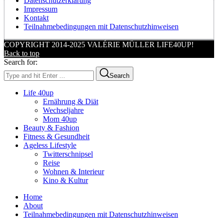
Datenschutzerklärung
Impressum
Kontakt
Teilnahmebedingungen mit Datenschutzhinweisen
COPYRIGHT 2014-2025 VALÉRIE MÜLLER LIFE40UP!
Back to top
Search for:
Search
Life 40up
Ernährung & Diät
Wechseljahre
Mom 40up
Beauty & Fashion
Fitness & Gesundheit
Ageless Lifestyle
Twitterschnipsel
Reise
Wohnen & Interieur
Kino & Kultur
Home
About
Teilnahmebedingungen mit Datenschutzhinweisen