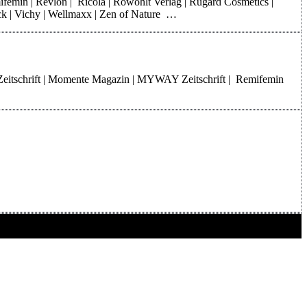
mifemin | Revlon | Ricola | Rowohlt Verlag | Rugard Cosmetics |
rck | Vichy | Wellmaxx | Zen of Nature …
Zeitschrift | Momente Magazin | MYWAY Zeitschrift | Remifemin