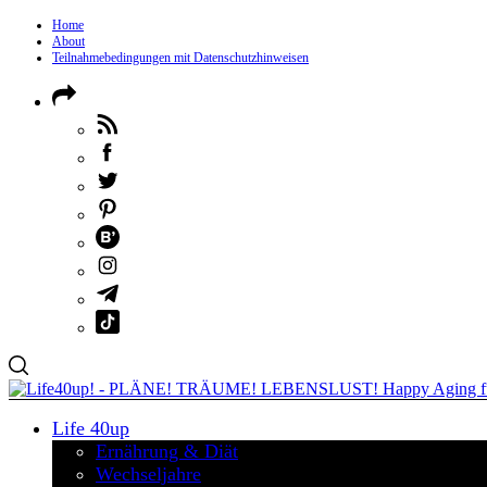
Home
About
Teilnahmebedingungen mit Datenschutzhinweisen
Life 40up
Ernährung & Diät
Wechseljahre