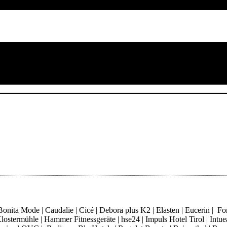
ita Mode | Caudalie | Cicé | Debora plus K2 | Elasten | Eucerin | Fore
ostermühle | Hammer Fitnessgeräte | hse24 | Impuls Hotel Tirol | Intue