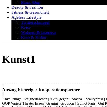
Mom 40up
Beauty & Fashion
Fitness & Gesundheit
Ageless Lifestyle
Twitterschnipsel
Reise
Wohnen & Interieur
Kino & Kultur
Kunst1
Auszug bisheriger Kooperationspartner
Anke Runge Designertaschen | Aktiv gegen Rosacea | beautypress | Bon
GOP Varieté-Theater Essen | Granini | Groupon | Guinot Paris | Gut Kl