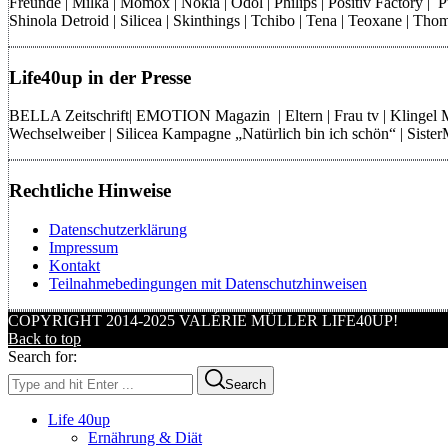
Freunde | Milka | Momox | Nokia | Odol | Philips | Positiv Factory |
Shinola Detroid | Silicea | Skinthings | Tchibo | Tena | Teoxane | 
Life40up in der Presse
BELLA Zeitschrift| EMOTION Magazin | Eltern | Frau tv | Klingel
Wechselweiber | Silicea Kampagne „Natürlich bin ich schön“ | Sist
Rechtliche Hinweise
Datenschutzerklärung
Impressum
Kontakt
Teilnahmebedingungen mit Datenschutzhinweisen
COPYRIGHT 2014-2025 VALÉRIE MÜLLER LIFE40UP!
Back to top
Search for:
Search
Life 40up
Ernährung & Diät