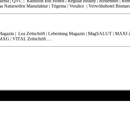
 Purina | QVC | Radisson Blu Hotels | Regulat Beauty | Reisenthel | Re
Thoma Naturseifen Manufaktur | Trigema | Veralice | Verwöhnhotel Bisma
 Magazin | Lea Zeitschrift | Lebenlang Magazin | MagSALUT | MAXI 
erMAG | VITAL Zeitschrift …