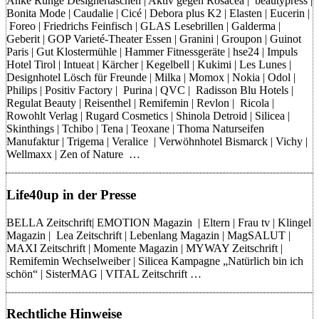
Anke Runge Designertaschen | Aktiv gegen Rosacea | beautypress |
Bonita Mode | Caudalie | Cicé | Debora plus K2 | Elasten | Eucerin |
Foreo | Friedrichs Feinfisch | GLAS Lesebrillen | Galderma |
Geberit | GOP Varieté-Theater Essen | Granini | Groupon | Guinot
Paris | Gut Klostermühle | Hammer Fitnessgeräte | hse24 | Impuls
Hotel Tirol | Intueat | Kärcher | Kegelbell | Kukimi | Les Lunes |
Designhotel Lösch für Freunde | Milka | Momox | Nokia | Odol |
Philips | Positiv Factory | Purina | QVC | Radisson Blu Hotels |
Regulat Beauty | Reisenthel | Remifemin | Revlon | Ricola |
Rowohlt Verlag | Rugard Cosmetics | Shinola Detroid | Silicea |
Skinthings | Tchibo | Tena | Teoxane | Thoma Naturseifen
Manufaktur | Trigema | Veralice | Verwöhnhotel Bismarck | Vichy |
Wellmaxx | Zen of Nature …
Life40up in der Presse
BELLA Zeitschrift| EMOTION Magazin | Eltern | Frau tv | Klingel
Magazin | Lea Zeitschrift | Lebenlang Magazin | MagSALUT |
MAXI Zeitschrift | Momente Magazin | MYWAY Zeitschrift |
Remifemin Wechselweiber | Silicea Kampagne „Natürlich bin ich
schön“ | SisterMAG | VITAL Zeitschrift …
Rechtliche Hinweise