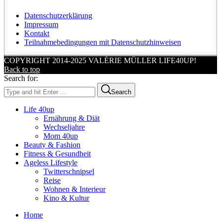
Datenschutzerklärung
Impressum
Kontakt
Teilnahmebedingungen mit Datenschutzhinweisen
COPYRIGHT 2014-2025 VALÉRIE MÜLLER LIFE40UP!
Back to top
Search for:
Search
Life 40up
Ernährung & Diät
Wechseljahre
Mom 40up
Beauty & Fashion
Fitness & Gesundheit
Ageless Lifestyle
Twitterschnipsel
Reise
Wohnen & Interieur
Kino & Kultur
Home