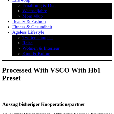
Life 40up
Ernährung & Diät
Wechseljahre
Mom 40up
Beauty & Fashion
Fitness & Gesundheit
Ageless Lifestyle
Twitterschnipsel
Reise
Wohnen & Interieur
Kino & Kultur
Processed With VSCO With Hb1
Preset
Auszug bisheriger Kooperationspartner