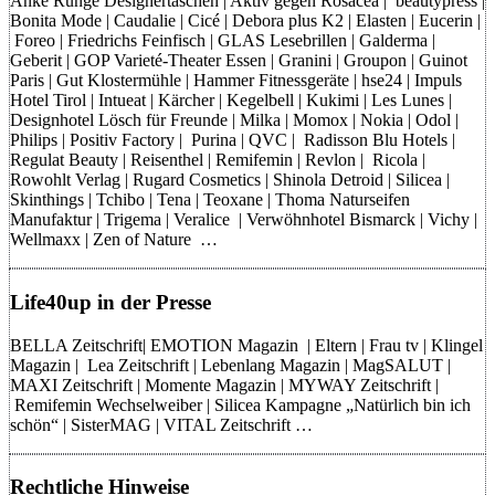
Anke Runge Designertaschen | Aktiv gegen Rosacea | beautypress |
Bonita Mode | Caudalie | Cicé | Debora plus K2 | Elasten | Eucerin |
Foreo | Friedrichs Feinfisch | GLAS Lesebrillen | Galderma |
Geberit | GOP Varieté-Theater Essen | Granini | Groupon | Guinot
Paris | Gut Klostermühle | Hammer Fitnessgeräte | hse24 | Impuls
Hotel Tirol | Intueat | Kärcher | Kegelbell | Kukimi | Les Lunes |
Designhotel Lösch für Freunde | Milka | Momox | Nokia | Odol |
Philips | Positiv Factory | Purina | QVC | Radisson Blu Hotels |
Regulat Beauty | Reisenthel | Remifemin | Revlon | Ricola |
Rowohlt Verlag | Rugard Cosmetics | Shinola Detroid | Silicea |
Skinthings | Tchibo | Tena | Teoxane | Thoma Naturseifen
Manufaktur | Trigema | Veralice | Verwöhnhotel Bismarck | Vichy |
Wellmaxx | Zen of Nature …
Life40up in der Presse
BELLA Zeitschrift| EMOTION Magazin | Eltern | Frau tv | Klingel
Magazin | Lea Zeitschrift | Lebenlang Magazin | MagSALUT |
MAXI Zeitschrift | Momente Magazin | MYWAY Zeitschrift |
Remifemin Wechselweiber | Silicea Kampagne „Natürlich bin ich
schön“ | SisterMAG | VITAL Zeitschrift …
Rechtliche Hinweise