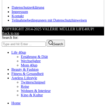
Datenschutzerklärung
Impressum
Kontakt
Teilnahmebedingungen mit Datenschutzhinweisen
COPYRIGHT 2014-2025 VALÉRIE MÜLLER LIFE40UP!
Back to top
Search for:
Search
Life 40up
Ernährung & Diät
Wechseljahre
Mom 40up
Beauty & Fashion
Fitness & Gesundheit
Ageless Lifestyle
Twitterschnipsel
Reise
Wohnen & Interieur
Kino & Kultur
Home