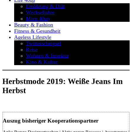
Life 40up
Ernährung & Diät
Wechseljahre
Mom 40up
Beauty & Fashion
Fitness & Gesundheit
Ageless Lifestyle
Twitterschnipsel
Reise
Wohnen & Interieur
Kino & Kultur
Herbstmode 2019: Weiße Jeans Im
Herbst
Auszug bisheriger Kooperationspartner