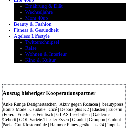
Life 40up
Ernährung & Diät
Wechseljahre
Mom 40up
Beauty & Fashion
Fitness & Gesundheit
Ageless Lifestyle
Twitterschnipsel
Reise
Wohnen & Interieur
Kino & Kultur
Auszug bisheriger Kooperationspartner
Anke Runge Designertaschen | Aktiv gegen Rosacea | beautypress |
Bonita Mode | Caudalie | Cicé | Debora plus K2 | Elasten | Eucerin |
Foreo | Friedrichs Feinfisch | GLAS Lesebrillen | Galderma |
Geberit | GOP Varieté-Theater Essen | Granini | Groupon | Guinot
Paris | Gut Klostermühle | Hammer Fitnessgeräte | hse24 | Impuls