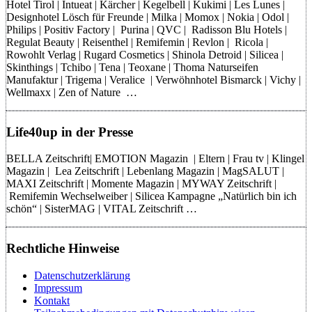
Hotel Tirol | Intueat | Kärcher | Kegelbell | Kukimi | Les Lunes |
Designhotel Lösch für Freunde | Milka | Momox | Nokia | Odol |
Philips | Positiv Factory | Purina | QVC | Radisson Blu Hotels |
Regulat Beauty | Reisenthel | Remifemin | Revlon | Ricola |
Rowohlt Verlag | Rugard Cosmetics | Shinola Detroid | Silicea |
Skinthings | Tchibo | Tena | Teoxane | Thoma Naturseifen
Manufaktur | Trigema | Veralice | Verwöhnhotel Bismarck | Vichy |
Wellmaxx | Zen of Nature …
Life40up in der Presse
BELLA Zeitschrift| EMOTION Magazin | Eltern | Frau tv | Klingel
Magazin | Lea Zeitschrift | Lebenlang Magazin | MagSALUT |
MAXI Zeitschrift | Momente Magazin | MYWAY Zeitschrift |
Remifemin Wechselweiber | Silicea Kampagne „Natürlich bin ich
schön“ | SisterMAG | VITAL Zeitschrift …
Rechtliche Hinweise
Datenschutzerklärung
Impressum
Kontakt