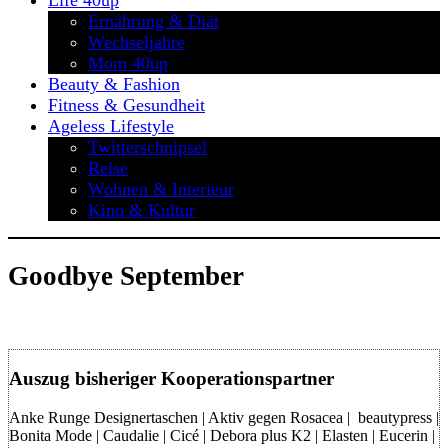
Life 40up
Ernährung & Diät
Wechseljahre
Mom 40up
Beauty & Fashion
Fitness & Gesundheit
Ageless Lifestyle
Twitterschnipsel
Reise
Wohnen & Interieur
Kino & Kultur
Goodbye September
Auszug bisheriger Kooperationspartner
Anke Runge Designertaschen | Aktiv gegen Rosacea | beautypress |
Bonita Mode | Caudalie | Cicé | Debora plus K2 | Elasten | Eucerin |