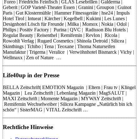
Foreo | Friedrichs Feinfisch | GLAS Lesebrillen | Galderma |
Geberit | GOP Varieté-Theater Essen | Granini | Groupon | Guinot
Paris | Gut Klostermühle | Hammer Fitnessgeräte | hse24 | Impuls
Hotel Tirol | Intueat | Kärcher | Kegelbell | Kukimi | Les Lunes |
Designhotel Lösch für Freunde | Milka | Momox | Nokia | Odol |
Philips | Positiv Factory | Purina | QVC | Radisson Blu Hotels |
Regulat Beauty | Reisenthel | Remifemin | Revlon | Ricola |
Rowohlt Verlag | Rugard Cosmetics | Shinola Detroid | Silicea |
Skinthings | Tchibo | Tena | Teoxane | Thoma Naturseifen
Manufaktur | Trigema | Veralice | Verwöhnhotel Bismarck | Vichy |
Wellmaxx | Zen of Nature …
Life40up in der Presse
BELLA Zeitschrift| EMOTION Magazin | Eltern | Frau tv | Klingel
Magazin | Lea Zeitschrift | Lebenlang Magazin | MagSALUT |
MAXI Zeitschrift | Momente Magazin | MYWAY Zeitschrift |
Remifemin Wechselweiber | Silicea Kampagne „Natürlich bin ich
schön“ | SisterMAG | VITAL Zeitschrift …
Rechtliche Hinweise