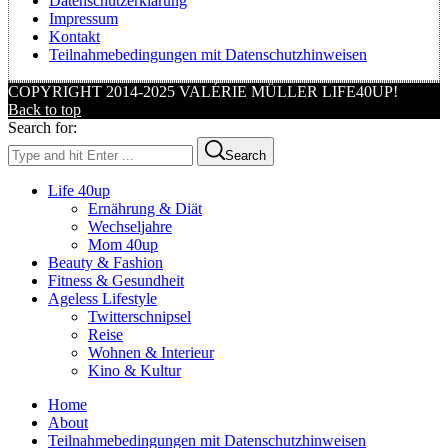
Datenschutzerklärung
Impressum
Kontakt
Teilnahmebedingungen mit Datenschutzhinweisen
COPYRIGHT 2014-2025 VALÉRIE MÜLLER LIFE40UP!
Back to top
Search for:
Search
Life 40up
Ernährung & Diät
Wechseljahre
Mom 40up
Beauty & Fashion
Fitness & Gesundheit
Ageless Lifestyle
Twitterschnipsel
Reise
Wohnen & Interieur
Kino & Kultur
Home
About
Teilnahmebedingungen mit Datenschutzhinweisen