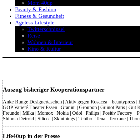
Mom 40up
Beauty & Fashion
Fitness & Gesundheit
Ageless Lifestyle
Twitterschnipsel
Reise
Wohnen & Interieur
Kino & Kultur
Auszug bisheriger Kooperationspartner
Anke Runge Designertaschen | Aktiv gegen Rosacea | beautypress | Bon
GOP Varieté-Theater Essen | Granini | Groupon | Guinot Paris | Gut Kl
Freunde | Milka | Momox | Nokia | Odol | Philips | Positiv Factory |
Shinola Detroid | Silicea | Skinthings | Tchibo | Tena | Teoxane | 
Life40up in der Presse