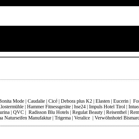
ita Mode | Caudalie | Cicé | Debora plus K2 | Elasten | Eucerin | Fore
ostermühle | Hammer Fitnessgeräte | hse24 | Impuls Hotel Tirol | Intue
 Purina | QVC | Radisson Blu Hotels | Regulat Beauty | Reisenthel | Re
Thoma Naturseifen Manufaktur | Trigema | Veralice | Verwöhnhotel Bisma