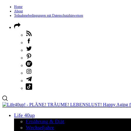
Home
About
Teilnahmebedingungen mit Datenschutzhinweisen
Life 40up
Ernährung & Diät
Wechseljahre