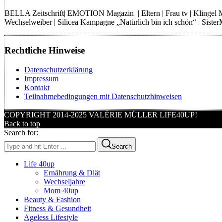
BELLA Zeitschrift| EMOTION Magazin | Eltern | Frau tv | Klingel
Wechselweiber | Silicea Kampagne „Natürlich bin ich schön“ | Sist
Rechtliche Hinweise
Datenschutzerklärung
Impressum
Kontakt
Teilnahmebedingungen mit Datenschutzhinweisen
COPYRIGHT 2014-2025 VALÉRIE MÜLLER LIFE40UP!
Back to top
Search for:
Search
Life 40up
Ernährung & Diät
Wechseljahre
Mom 40up
Beauty & Fashion
Fitness & Gesundheit
Ageless Lifestyle