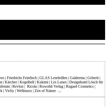
o | Friedrichs Feinfisch | GLAS Lesebrillen | Galderma | Geberit |
at | Kärcher | Kegelbell | Kukimi | Les Lunes | Designhotel Lösch für
mifemin | Revlon | Ricola | Rowohlt Verlag | Rugard Cosmetics |
rck | Vichy | Wellmaxx | Zen of Nature …