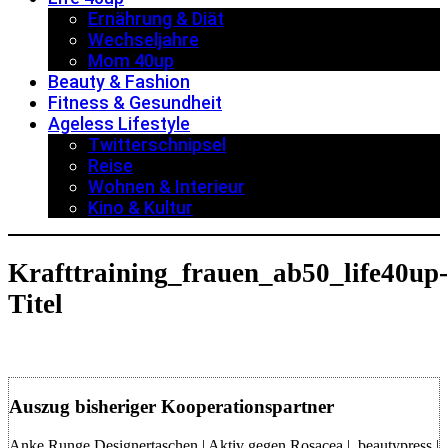
Ernährung & Diät
Wechseljahre
Mom 40up
Beauty & Fashion
Fitness & Gesundheit
Ageless Lifestyle
Twitterschnipsel
Reise
Wohnen & Interieur
Kino & Kultur
Krafttraining_frauen_ab50_life40up-
Titel
Auszug bisheriger Kooperationspartner
Anke Runge Designertaschen | Aktiv gegen Rosacea | beautypress |