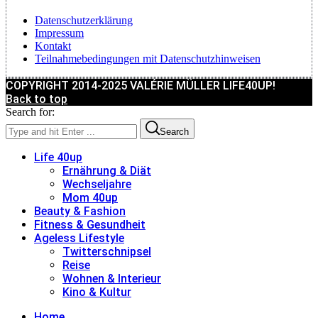
Datenschutzerklärung
Impressum
Kontakt
Teilnahmebedingungen mit Datenschutzhinweisen
COPYRIGHT 2014-2025 VALÉRIE MÜLLER LIFE40UP!
Back to top
Search for:
Search
Life 40up
Ernährung & Diät
Wechseljahre
Mom 40up
Beauty & Fashion
Fitness & Gesundheit
Ageless Lifestyle
Twitterschnipsel
Reise
Wohnen & Interieur
Kino & Kultur
Home