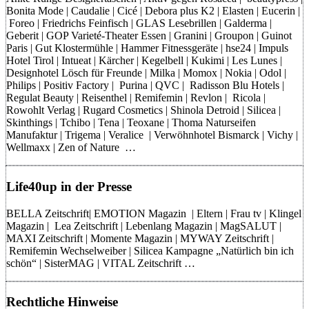
Bonita Mode | Caudalie | Cicé | Debora plus K2 | Elasten | Eucerin |
Foreo | Friedrichs Feinfisch | GLAS Lesebrillen | Galderma |
Geberit | GOP Varieté-Theater Essen | Granini | Groupon | Guinot
Paris | Gut Klostermühle | Hammer Fitnessgeräte | hse24 | Impuls
Hotel Tirol | Intueat | Kärcher | Kegelbell | Kukimi | Les Lunes |
Designhotel Lösch für Freunde | Milka | Momox | Nokia | Odol |
Philips | Positiv Factory | Purina | QVC | Radisson Blu Hotels |
Regulat Beauty | Reisenthel | Remifemin | Revlon | Ricola |
Rowohlt Verlag | Rugard Cosmetics | Shinola Detroid | Silicea |
Skinthings | Tchibo | Tena | Teoxane | Thoma Naturseifen
Manufaktur | Trigema | Veralice | Verwöhnhotel Bismarck | Vichy |
Wellmaxx | Zen of Nature …
Life40up in der Presse
BELLA Zeitschrift| EMOTION Magazin | Eltern | Frau tv | Klingel
Magazin | Lea Zeitschrift | Lebenlang Magazin | MagSALUT |
MAXI Zeitschrift | Momente Magazin | MYWAY Zeitschrift |
Remifemin Wechselweiber | Silicea Kampagne „Natürlich bin ich
schön“ | SisterMAG | VITAL Zeitschrift …
Rechtliche Hinweise