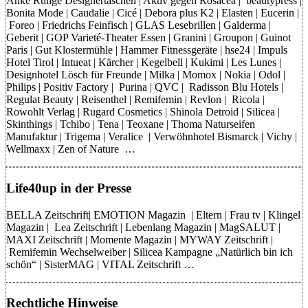
Anke Runge Designertaschen | Aktiv gegen Rosacea | beautypress |
Bonita Mode | Caudalie | Cicé | Debora plus K2 | Elasten | Eucerin |
Foreo | Friedrichs Feinfisch | GLAS Lesebrillen | Galderma |
Geberit | GOP Varieté-Theater Essen | Granini | Groupon | Guinot
Paris | Gut Klostermühle | Hammer Fitnessgeräte | hse24 | Impuls
Hotel Tirol | Intueat | Kärcher | Kegelbell | Kukimi | Les Lunes |
Designhotel Lösch für Freunde | Milka | Momox | Nokia | Odol |
Philips | Positiv Factory | Purina | QVC | Radisson Blu Hotels |
Regulat Beauty | Reisenthel | Remifemin | Revlon | Ricola |
Rowohlt Verlag | Rugard Cosmetics | Shinola Detroid | Silicea |
Skinthings | Tchibo | Tena | Teoxane | Thoma Naturseifen
Manufaktur | Trigema | Veralice | Verwöhnhotel Bismarck | Vichy |
Wellmaxx | Zen of Nature …
Life40up in der Presse
BELLA Zeitschrift| EMOTION Magazin | Eltern | Frau tv | Klingel
Magazin | Lea Zeitschrift | Lebenlang Magazin | MagSALUT |
MAXI Zeitschrift | Momente Magazin | MYWAY Zeitschrift |
Remifemin Wechselweiber | Silicea Kampagne „Natürlich bin ich
schön“ | SisterMAG | VITAL Zeitschrift …
Rechtliche Hinweise