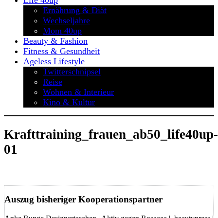
Life 40up
Ernährung & Diät
Wechseljahre
Mom 40up
Beauty & Fashion
Fitness & Gesundheit
Ageless Lifestyle
Twitterschnipsel
Reise
Wohnen & Interieur
Kino & Kultur
Krafttraining_frauen_ab50_life40up-
01
Auszug bisheriger Kooperationspartner