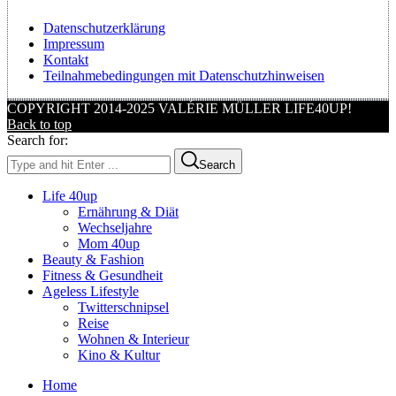
Datenschutzerklärung
Impressum
Kontakt
Teilnahmebedingungen mit Datenschutzhinweisen
COPYRIGHT 2014-2025 VALÉRIE MÜLLER LIFE40UP!
Back to top
Search for:
Search
Life 40up
Ernährung & Diät
Wechseljahre
Mom 40up
Beauty & Fashion
Fitness & Gesundheit
Ageless Lifestyle
Twitterschnipsel
Reise
Wohnen & Interieur
Kino & Kultur
Home