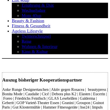
Life 40up
Ernährung & Diät
Wechseljahre
Mom 40up
Beauty & Fashion
Fitness & Gesundheit
Ageless Lifestyle
Twitterschnipsel
Reise
Wohnen & Interieur
Kino & Kultur
Auszug bisheriger Kooperationspartner
Anke Runge Designertaschen | Aktiv gegen Rosacea | beautypress |
Bonita Mode | Caudalie | Cicé | Debora plus K2 | Elasten | Eucerin |
Foreo | Friedrichs Feinfisch | GLAS Lesebrillen | Galderma |
Geberit | GOP Varieté-Theater Essen | Granini | Groupon | Guinot
Paris | Gut Klostermühle | Hammer Fitnessgeräte | hse24 | Impuls