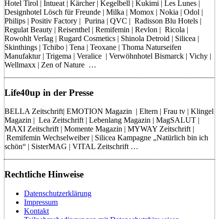
Hotel Tirol | Intueat | Kärcher | Kegelbell | Kukimi | Les Lunes |
Designhotel Lösch für Freunde | Milka | Momox | Nokia | Odol |
Philips | Positiv Factory | Purina | QVC | Radisson Blu Hotels |
Regulat Beauty | Reisenthel | Remifemin | Revlon | Ricola |
Rowohlt Verlag | Rugard Cosmetics | Shinola Detroid | Silicea |
Skinthings | Tchibo | Tena | Teoxane | Thoma Naturseifen
Manufaktur | Trigema | Veralice | Verwöhnhotel Bismarck | Vichy |
Wellmaxx | Zen of Nature …
Life40up in der Presse
BELLA Zeitschrift| EMOTION Magazin | Eltern | Frau tv | Klingel
Magazin | Lea Zeitschrift | Lebenlang Magazin | MagSALUT |
MAXI Zeitschrift | Momente Magazin | MYWAY Zeitschrift |
Remifemin Wechselweiber | Silicea Kampagne „Natürlich bin ich
schön“ | SisterMAG | VITAL Zeitschrift …
Rechtliche Hinweise
Datenschutzerklärung
Impressum
Kontakt