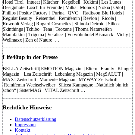
Hotel Tirol | Intueat | Kärcher | Kegelbell | Kukimi | Les Lunes |
Designhotel Lösch für Freunde | Milka | Momox | Nokia | Odol |
Philips | Positiv Factory | Purina | QVC | Radisson Blu Hotels |
Regulat Beauty | Reisenthel | Remifemin | Revlon | Ricola |
Rowohlt Verlag | Rugard Cosmetics | Shinola Detroid | Silicea |
Skinthings | Tchibo | Tena | Teoxane | Thoma Naturseifen
Manufaktur | Trigema | Veralice | Verwöhnhotel Bismarck | Vichy |
Wellmaxx | Zen of Nature …
Life40up in der Presse
BELLA Zeitschrift| EMOTION Magazin | Eltern | Frau tv | Klingel
Magazin | Lea Zeitschrift | Lebenlang Magazin | MagSALUT |
MAXI Zeitschrift | Momente Magazin | MYWAY Zeitschrift |
Remifemin Wechselweiber | Silicea Kampagne „Natürlich bin ich
schön“ | SisterMAG | VITAL Zeitschrift …
Rechtliche Hinweise
Datenschutzerklärung
Impressum
Kontakt