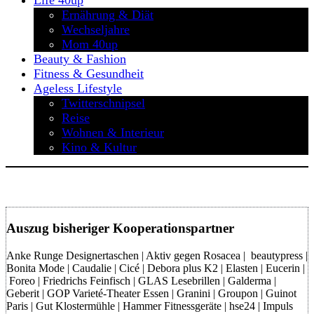
Life 40up
Ernährung & Diät
Wechseljahre
Mom 40up
Beauty & Fashion
Fitness & Gesundheit
Ageless Lifestyle
Twitterschnipsel
Reise
Wohnen & Interieur
Kino & Kultur
Auszug bisheriger Kooperationspartner
Anke Runge Designertaschen | Aktiv gegen Rosacea | beautypress |
Bonita Mode | Caudalie | Cicé | Debora plus K2 | Elasten | Eucerin |
Foreo | Friedrichs Feinfisch | GLAS Lesebrillen | Galderma |
Geberit | GOP Varieté-Theater Essen | Granini | Groupon | Guinot
Paris | Gut Klostermühle | Hammer Fitnessgeräte | hse24 | Impuls