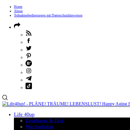
Home
About
Teilnahmebedingungen mit Datenschutzhinweisen
Life 40up
Ernährung & Diät
Wechseljahre