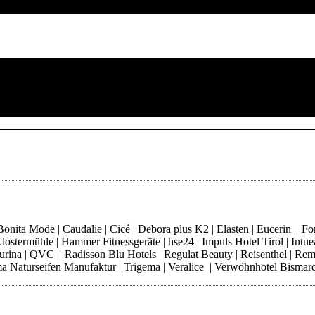
ita Mode | Caudalie | Cicé | Debora plus K2 | Elasten | Eucerin | Fore
ostermühle | Hammer Fitnessgeräte | hse24 | Impuls Hotel Tirol | Intue
 Purina | QVC | Radisson Blu Hotels | Regulat Beauty | Reisenthel | Re
Thoma Naturseifen Manufaktur | Trigema | Veralice | Verwöhnhotel Bisma