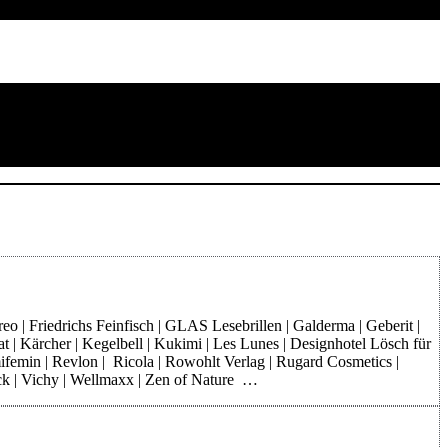
o | Friedrichs Feinfisch | GLAS Lesebrillen | Galderma | Geberit |
at | Kärcher | Kegelbell | Kukimi | Les Lunes | Designhotel Lösch für
mifemin | Revlon | Ricola | Rowohlt Verlag | Rugard Cosmetics |
rck | Vichy | Wellmaxx | Zen of Nature …