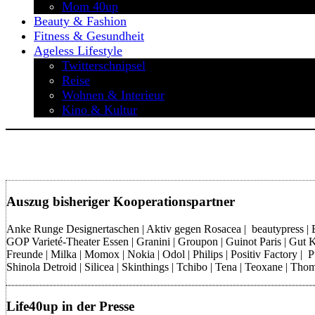
Mom 40up
Beauty & Fashion
Fitness & Gesundheit
Ageless Lifestyle
Twitterschnipsel
Reise
Wohnen & Interieur
Kino & Kultur
Auszug bisheriger Kooperationspartner
Anke Runge Designertaschen | Aktiv gegen Rosacea | beautypress | Bon
GOP Varieté-Theater Essen | Granini | Groupon | Guinot Paris | Gut Kl
Freunde | Milka | Momox | Nokia | Odol | Philips | Positiv Factory |
Shinola Detroid | Silicea | Skinthings | Tchibo | Tena | Teoxane | 
Life40up in der Presse