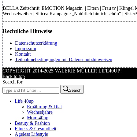
BELLA Zeitschrift| EMOTION Magazin | Eltern | Frau tv | Klingel
Wechselweiber | Silicea Kampagne „Natürlich bin ich schön“ | Sist
Rechtliche Hinweise
Datenschutzerklärung
Impressum
Kontakt
Teilnahmebedingungen mit Datenschutzhinweisen
COPYRIGHT 2014-2025 VALÉRIE MÜLLER LIFE40UP!
Back to top
Search for:
Search
Life 40up
Ernährung & Diät
Wechseljahre
Mom 40up
Beauty & Fashion
Fitness & Gesundheit
Ageless Lifestyle