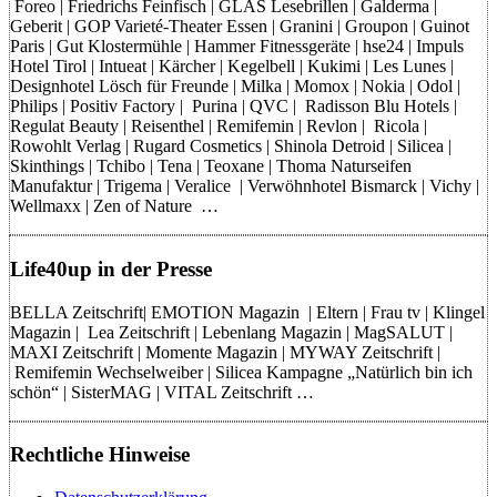
Foreo | Friedrichs Feinfisch | GLAS Lesebrillen | Galderma |
Geberit | GOP Varieté-Theater Essen | Granini | Groupon | Guinot
Paris | Gut Klostermühle | Hammer Fitnessgeräte | hse24 | Impuls
Hotel Tirol | Intueat | Kärcher | Kegelbell | Kukimi | Les Lunes |
Designhotel Lösch für Freunde | Milka | Momox | Nokia | Odol |
Philips | Positiv Factory | Purina | QVC | Radisson Blu Hotels |
Regulat Beauty | Reisenthel | Remifemin | Revlon | Ricola |
Rowohlt Verlag | Rugard Cosmetics | Shinola Detroid | Silicea |
Skinthings | Tchibo | Tena | Teoxane | Thoma Naturseifen
Manufaktur | Trigema | Veralice | Verwöhnhotel Bismarck | Vichy |
Wellmaxx | Zen of Nature …
Life40up in der Presse
BELLA Zeitschrift| EMOTION Magazin | Eltern | Frau tv | Klingel
Magazin | Lea Zeitschrift | Lebenlang Magazin | MagSALUT |
MAXI Zeitschrift | Momente Magazin | MYWAY Zeitschrift |
Remifemin Wechselweiber | Silicea Kampagne „Natürlich bin ich
schön“ | SisterMAG | VITAL Zeitschrift …
Rechtliche Hinweise