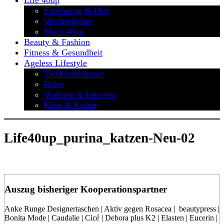
Life 40up
Ernährung & Diät
Wechseljahre
Mom 40up
Beauty & Fashion
Fitness & Gesundheit
Ageless Lifestyle
Twitterschnipsel
Reise
Wohnen & Interieur
Kino & Kultur
Life40up_purina_katzen-Neu-02
Auszug bisheriger Kooperationspartner
Anke Runge Designertaschen | Aktiv gegen Rosacea | beautypress |
Bonita Mode | Caudalie | Cicé | Debora plus K2 | Elasten | Eucerin |