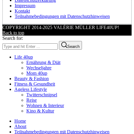
Datenschutzerklärung
Impressum
Kontakt
Teilnahmebedingungen mit Datenschutzhinweisen
COPYRIGHT 2014-2025 VALÉRIE MÜLLER LIFE40UP!
Back to top
Search for:
Search
Life 40up
Ernährung & Diät
Wechseljahre
Mom 40up
Beauty & Fashion
Fitness & Gesundheit
Ageless Lifestyle
Twitterschnipsel
Reise
Wohnen & Interieur
Kino & Kultur
Home
About
Teilnahmebedingungen mit Datenschutzhinweisen