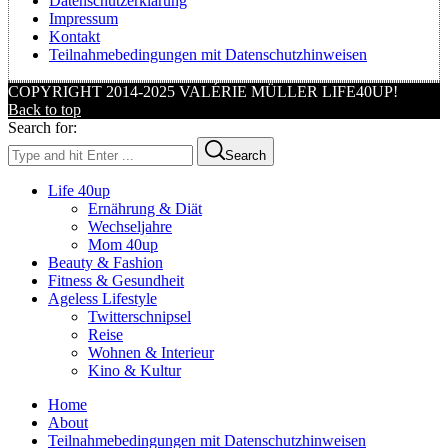
Datenschutzerklärung
Impressum
Kontakt
Teilnahmebedingungen mit Datenschutzhinweisen
COPYRIGHT 2014-2025 VALÉRIE MÜLLER LIFE40UP!
Back to top
Search for:
Search
Life 40up
Ernährung & Diät
Wechseljahre
Mom 40up
Beauty & Fashion
Fitness & Gesundheit
Ageless Lifestyle
Twitterschnipsel
Reise
Wohnen & Interieur
Kino & Kultur
Home
About
Teilnahmebedingungen mit Datenschutzhinweisen