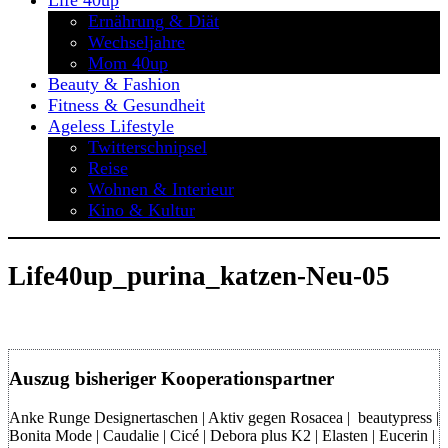
Life 40up
Ernährung & Diät
Wechseljahre
Mom 40up
Beauty & Fashion
Fitness & Gesundheit
Ageless Lifestyle
Twitterschnipsel
Reise
Wohnen & Interieur
Kino & Kultur
Life40up_purina_katzen-Neu-05
Auszug bisheriger Kooperationspartner
Anke Runge Designertaschen | Aktiv gegen Rosacea | beautypress |
Bonita Mode | Caudalie | Cicé | Debora plus K2 | Elasten | Eucerin |