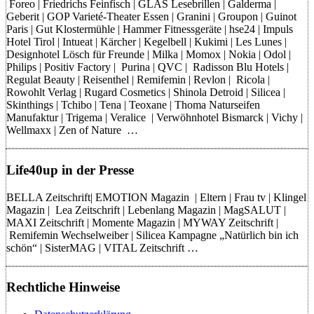
Foreo | Friedrichs Feinfisch | GLAS Lesebrillen | Galderma |
Geberit | GOP Varieté-Theater Essen | Granini | Groupon | Guinot
Paris | Gut Klostermühle | Hammer Fitnessgeräte | hse24 | Impuls
Hotel Tirol | Intueat | Kärcher | Kegelbell | Kukimi | Les Lunes |
Designhotel Lösch für Freunde | Milka | Momox | Nokia | Odol |
Philips | Positiv Factory | Purina | QVC | Radisson Blu Hotels |
Regulat Beauty | Reisenthel | Remifemin | Revlon | Ricola |
Rowohlt Verlag | Rugard Cosmetics | Shinola Detroid | Silicea |
Skinthings | Tchibo | Tena | Teoxane | Thoma Naturseifen
Manufaktur | Trigema | Veralice | Verwöhnhotel Bismarck | Vichy |
Wellmaxx | Zen of Nature …
Life40up in der Presse
BELLA Zeitschrift| EMOTION Magazin | Eltern | Frau tv | Klingel
Magazin | Lea Zeitschrift | Lebenlang Magazin | MagSALUT |
MAXI Zeitschrift | Momente Magazin | MYWAY Zeitschrift |
Remifemin Wechselweiber | Silicea Kampagne „Natürlich bin ich
schön“ | SisterMAG | VITAL Zeitschrift …
Rechtliche Hinweise