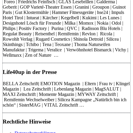
Foreo | Friedrichs Feinfisch | GLAS Lesebrillen | Galderma |
Geberit | GOP Varieté-Theater Essen | Granini | Groupon | Guinot
Paris | Gut Klostermühle | Hammer Fitnessgeräte | hse24 | Impuls
Hotel Tirol | Intueat | Kärcher | Kegelbell | Kukimi | Les Lunes |
Designhotel Lösch für Freunde | Milka | Momox | Nokia | Odol |
Philips | Positiv Factory | Purina | QVC | Radisson Blu Hotels |
Regulat Beauty | Reisenthel | Remifemin | Revlon | Ricola |
Rowohlt Verlag | Rugard Cosmetics | Shinola Detroid | Silicea |
Skinthings | Tchibo | Tena | Teoxane | Thoma Naturseifen
Manufaktur | Trigema | Veralice | Verwöhnhotel Bismarck | Vichy |
Wellmaxx | Zen of Nature …
Life40up in der Presse
BELLA Zeitschrift| EMOTION Magazin | Eltern | Frau tv | Klingel
Magazin | Lea Zeitschrift | Lebenlang Magazin | MagSALUT |
MAXI Zeitschrift | Momente Magazin | MYWAY Zeitschrift |
Remifemin Wechselweiber | Silicea Kampagne „Natürlich bin ich
schön“ | SisterMAG | VITAL Zeitschrift …
Rechtliche Hinweise