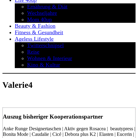
Life 40up
Ernährung & Diät
Wechseljahre
Mom 40up
Beauty & Fashion
Fitness & Gesundheit
Ageless Lifestyle
Twitterschnipsel
Reise
Wohnen & Interieur
Kino & Kultur
Valerie4
Auszug bisheriger Kooperationspartner
Anke Runge Designertaschen | Aktiv gegen Rosacea | beautypress |
Bonita Mode | Caudalie | Cicé | Debora plus K2 | Elasten | Eucerin |