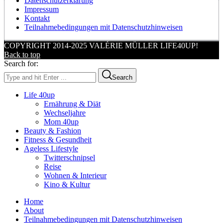
Datenschutzerklärung
Impressum
Kontakt
Teilnahmebedingungen mit Datenschutzhinweisen
COPYRIGHT 2014-2025 VALÉRIE MÜLLER LIFE40UP!
Back to top
Search for:
Search
Life 40up
Ernährung & Diät
Wechseljahre
Mom 40up
Beauty & Fashion
Fitness & Gesundheit
Ageless Lifestyle
Twitterschnipsel
Reise
Wohnen & Interieur
Kino & Kultur
Home
About
Teilnahmebedingungen mit Datenschutzhinweisen