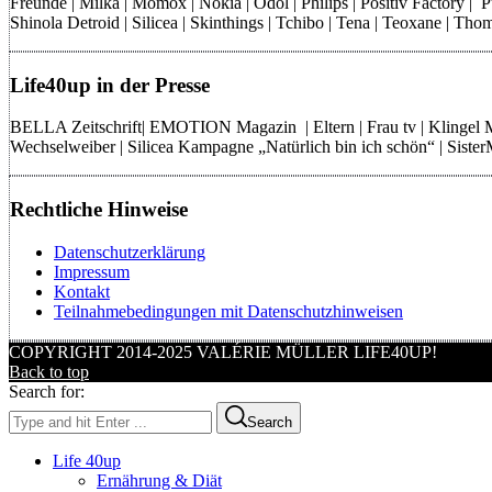
Freunde | Milka | Momox | Nokia | Odol | Philips | Positiv Factory |
Shinola Detroid | Silicea | Skinthings | Tchibo | Tena | Teoxane | 
Life40up in der Presse
BELLA Zeitschrift| EMOTION Magazin | Eltern | Frau tv | Klingel
Wechselweiber | Silicea Kampagne „Natürlich bin ich schön“ | Sist
Rechtliche Hinweise
Datenschutzerklärung
Impressum
Kontakt
Teilnahmebedingungen mit Datenschutzhinweisen
COPYRIGHT 2014-2025 VALÉRIE MÜLLER LIFE40UP!
Back to top
Search for:
Search
Life 40up
Ernährung & Diät