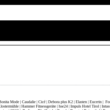
ita Mode | Caudalie | Cicé | Debora plus K2 | Elasten | Eucerin | Fore
ostermühle | Hammer Fitnessgeräte | hse24 | Impuls Hotel Tirol | Intue