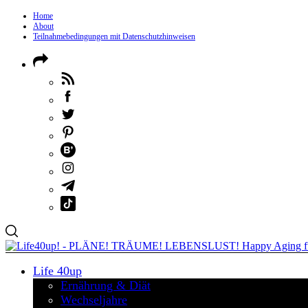
Home
About
Teilnahmebedingungen mit Datenschutzhinweisen
Life 40up
Ernährung & Diät
Wechseljahre