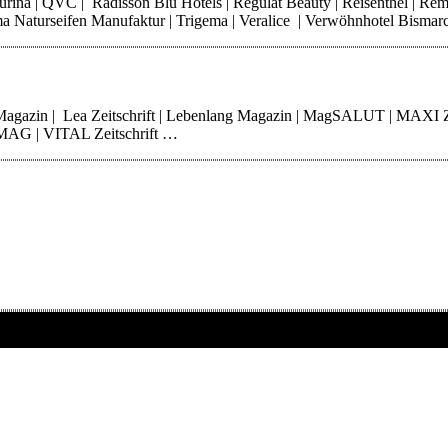
 Purina | QVC | Radisson Blu Hotels | Regulat Beauty | Reisenthel | Re
Thoma Naturseifen Manufaktur | Trigema | Veralice | Verwöhnhotel Bisma
 Magazin | Lea Zeitschrift | Lebenlang Magazin | MagSALUT | MAXI 
erMAG | VITAL Zeitschrift …