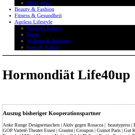
Mom 40up
Beauty & Fashion
Fitness & Gesundheit
Ageless Lifestyle
Twitterschnipsel
Reise
Wohnen & Interieur
Kino & Kultur
Hormondiät Life40up
Auszug bisheriger Kooperationspartner
Anke Runge Designertaschen | Aktiv gegen Rosacea | beautypress | Bon
GOP Varieté-Theater Essen | Granini | Groupon | Guinot Paris | Gut Kl