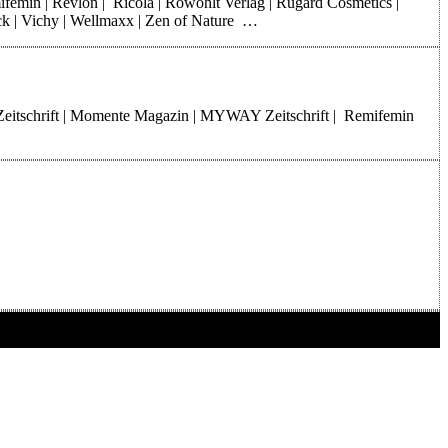
mifemin | Revlon | Ricola | Rowohlt Verlag | Rugard Cosmetics |
rck | Vichy | Wellmaxx | Zen of Nature …
Zeitschrift | Momente Magazin | MYWAY Zeitschrift | Remifemin