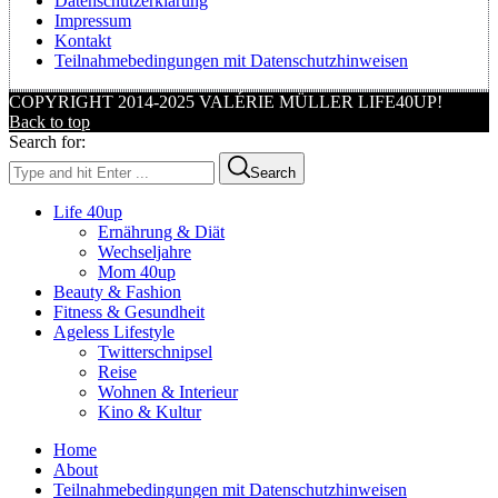
Datenschutzerklärung
Impressum
Kontakt
Teilnahmebedingungen mit Datenschutzhinweisen
COPYRIGHT 2014-2025 VALÉRIE MÜLLER LIFE40UP!
Back to top
Search for:
Search
Life 40up
Ernährung & Diät
Wechseljahre
Mom 40up
Beauty & Fashion
Fitness & Gesundheit
Ageless Lifestyle
Twitterschnipsel
Reise
Wohnen & Interieur
Kino & Kultur
Home
About
Teilnahmebedingungen mit Datenschutzhinweisen