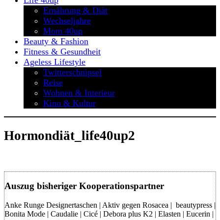
Life 40up
Ernährung & Diät
Wechseljahre
Mom 40up
Beauty & Fashion
Fitness & Gesundheit
Ageless Lifestyle
Twitterschnipsel
Reise
Wohnen & Interieur
Kino & Kultur
Hormondiät_life40up2
Auszug bisheriger Kooperationspartner
Anke Runge Designertaschen | Aktiv gegen Rosacea | beautypress |
Bonita Mode | Caudalie | Cicé | Debora plus K2 | Elasten | Eucerin |