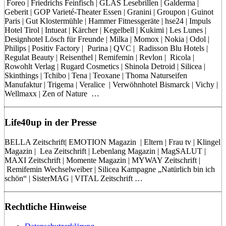
Foreo | Friedrichs Feinfisch | GLAS Lesebrillen | Galderma |
Geberit | GOP Varieté-Theater Essen | Granini | Groupon | Guinot
Paris | Gut Klostermühle | Hammer Fitnessgeräte | hse24 | Impuls
Hotel Tirol | Intueat | Kärcher | Kegelbell | Kukimi | Les Lunes |
Designhotel Lösch für Freunde | Milka | Momox | Nokia | Odol |
Philips | Positiv Factory | Purina | QVC | Radisson Blu Hotels |
Regulat Beauty | Reisenthel | Remifemin | Revlon | Ricola |
Rowohlt Verlag | Rugard Cosmetics | Shinola Detroid | Silicea |
Skinthings | Tchibo | Tena | Teoxane | Thoma Naturseifen
Manufaktur | Trigema | Veralice | Verwöhnhotel Bismarck | Vichy |
Wellmaxx | Zen of Nature …
Life40up in der Presse
BELLA Zeitschrift| EMOTION Magazin | Eltern | Frau tv | Klingel
Magazin | Lea Zeitschrift | Lebenlang Magazin | MagSALUT |
MAXI Zeitschrift | Momente Magazin | MYWAY Zeitschrift |
Remifemin Wechselweiber | Silicea Kampagne „Natürlich bin ich
schön“ | SisterMAG | VITAL Zeitschrift …
Rechtliche Hinweise