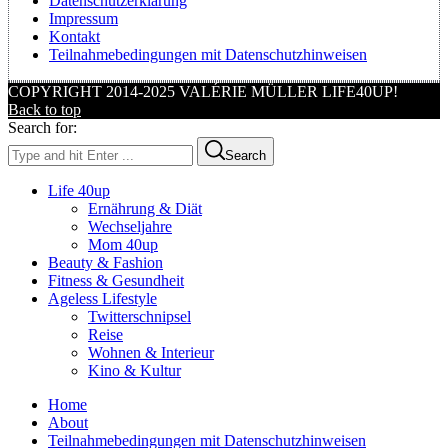
Datenschutzerklärung
Impressum
Kontakt
Teilnahmebedingungen mit Datenschutzhinweisen
COPYRIGHT 2014-2025 VALÉRIE MÜLLER LIFE40UP!
Back to top
Search for:
Search
Life 40up
Ernährung & Diät
Wechseljahre
Mom 40up
Beauty & Fashion
Fitness & Gesundheit
Ageless Lifestyle
Twitterschnipsel
Reise
Wohnen & Interieur
Kino & Kultur
Home
About
Teilnahmebedingungen mit Datenschutzhinweisen