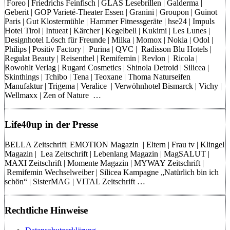
Foreo | Friedrichs Feinfisch | GLAS Lesebrillen | Galderma |
Geberit | GOP Varieté-Theater Essen | Granini | Groupon | Guinot
Paris | Gut Klostermühle | Hammer Fitnessgeräte | hse24 | Impuls
Hotel Tirol | Intueat | Kärcher | Kegelbell | Kukimi | Les Lunes |
Designhotel Lösch für Freunde | Milka | Momox | Nokia | Odol |
Philips | Positiv Factory | Purina | QVC | Radisson Blu Hotels |
Regulat Beauty | Reisenthel | Remifemin | Revlon | Ricola |
Rowohlt Verlag | Rugard Cosmetics | Shinola Detroid | Silicea |
Skinthings | Tchibo | Tena | Teoxane | Thoma Naturseifen
Manufaktur | Trigema | Veralice | Verwöhnhotel Bismarck | Vichy |
Wellmaxx | Zen of Nature …
Life40up in der Presse
BELLA Zeitschrift| EMOTION Magazin | Eltern | Frau tv | Klingel
Magazin | Lea Zeitschrift | Lebenlang Magazin | MagSALUT |
MAXI Zeitschrift | Momente Magazin | MYWAY Zeitschrift |
Remifemin Wechselweiber | Silicea Kampagne „Natürlich bin ich
schön“ | SisterMAG | VITAL Zeitschrift …
Rechtliche Hinweise