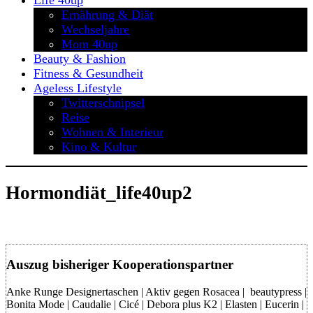
Life 40up
Ernährung & Diät
Wechseljahre
Mom 40up
Beauty & Fashion
Fitness & Gesundheit
Ageless Lifestyle
Twitterschnipsel
Reise
Wohnen & Interieur
Kino & Kultur
Hormondiät_life40up2
Auszug bisheriger Kooperationspartner
Anke Runge Designertaschen | Aktiv gegen Rosacea | beautypress |
Bonita Mode | Caudalie | Cicé | Debora plus K2 | Elasten | Eucerin |