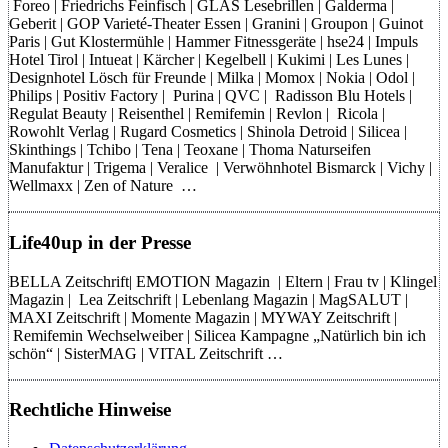
Foreo | Friedrichs Feinfisch | GLAS Lesebrillen | Galderma |
Geberit | GOP Varieté-Theater Essen | Granini | Groupon | Guinot
Paris | Gut Klostermühle | Hammer Fitnessgeräte | hse24 | Impuls
Hotel Tirol | Intueat | Kärcher | Kegelbell | Kukimi | Les Lunes |
Designhotel Lösch für Freunde | Milka | Momox | Nokia | Odol |
Philips | Positiv Factory | Purina | QVC | Radisson Blu Hotels |
Regulat Beauty | Reisenthel | Remifemin | Revlon | Ricola |
Rowohlt Verlag | Rugard Cosmetics | Shinola Detroid | Silicea |
Skinthings | Tchibo | Tena | Teoxane | Thoma Naturseifen
Manufaktur | Trigema | Veralice | Verwöhnhotel Bismarck | Vichy |
Wellmaxx | Zen of Nature …
Life40up in der Presse
BELLA Zeitschrift| EMOTION Magazin | Eltern | Frau tv | Klingel
Magazin | Lea Zeitschrift | Lebenlang Magazin | MagSALUT |
MAXI Zeitschrift | Momente Magazin | MYWAY Zeitschrift |
Remifemin Wechselweiber | Silicea Kampagne „Natürlich bin ich
schön“ | SisterMAG | VITAL Zeitschrift …
Rechtliche Hinweise