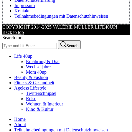
Datenschutzerklärung
Impressum
Kontakt
Teilnahmebedingungen mit Datenschutzhinweisen
COPYRIGHT 2014-2025 VALÉRIE MÜLLER LIFE40UP!
Back to top
Search for:
Search
Life 40up
Ernährung & Diät
Wechseljahre
Mom 40up
Beauty & Fashion
Fitness & Gesundheit
Ageless Lifestyle
Twitterschnipsel
Reise
Wohnen & Interieur
Kino & Kultur
Home
About
Teilnahmebedingungen mit Datenschutzhinweisen