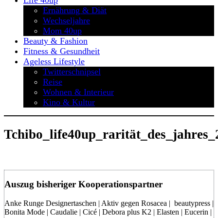
Life 40up
Ernährung & Diät
Wechseljahre
Mom 40up
Beauty & Fashion
Fitness & Gesundheit
Ageless Lifestyle
Twitterschnipsel
Reise
Wohnen & Interieur
Kino & Kultur
Tchibo_life40up_rarität_des_jahres
Auszug bisheriger Kooperationspartner
Anke Runge Designertaschen | Aktiv gegen Rosacea | beautypress |
Bonita Mode | Caudalie | Cicé | Debora plus K2 | Elasten | Eucerin |