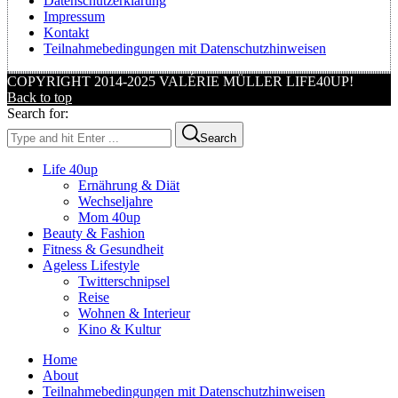
Datenschutzerklärung
Impressum
Kontakt
Teilnahmebedingungen mit Datenschutzhinweisen
COPYRIGHT 2014-2025 VALÉRIE MÜLLER LIFE40UP!
Back to top
Search for:
Search
Life 40up
Ernährung & Diät
Wechseljahre
Mom 40up
Beauty & Fashion
Fitness & Gesundheit
Ageless Lifestyle
Twitterschnipsel
Reise
Wohnen & Interieur
Kino & Kultur
Home
About
Teilnahmebedingungen mit Datenschutzhinweisen