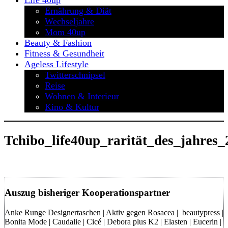
Life 40up
Ernährung & Diät
Wechseljahre
Mom 40up
Beauty & Fashion
Fitness & Gesundheit
Ageless Lifestyle
Twitterschnipsel
Reise
Wohnen & Interieur
Kino & Kultur
Tchibo_life40up_rarität_des_jahres
Auszug bisheriger Kooperationspartner
Anke Runge Designertaschen | Aktiv gegen Rosacea | beautypress |
Bonita Mode | Caudalie | Cicé | Debora plus K2 | Elasten | Eucerin |