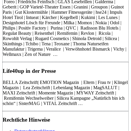
Foreo | Friedrichs Feinfisch | GLAS Lesebrillen | Galderma |
Geberit | GOP Varieté-Theater Essen | Granini | Groupon | Guinot
Paris | Gut Klostermühle | Hammer Fitnessgeräte | hse24 | Impuls
Hotel Tirol | Intueat | Kärcher | Kegelbell | Kukimi | Les Lunes |
Designhotel Lösch für Freunde | Milka | Momox | Nokia | Odol |
Philips | Positiv Factory | Purina | QVC | Radisson Blu Hotels |
Regulat Beauty | Reisenthel | Remifemin | Revlon | Ricola |
Rowohlt Verlag | Rugard Cosmetics | Shinola Detroid | Silicea |
Skinthings | Tchibo | Tena | Teoxane | Thoma Naturseifen
Manufaktur | Trigema | Veralice | Verwöhnhotel Bismarck | Vichy |
Wellmaxx | Zen of Nature …
Life40up in der Presse
BELLA Zeitschrift| EMOTION Magazin | Eltern | Frau tv | Klingel
Magazin | Lea Zeitschrift | Lebenlang Magazin | MagSALUT |
MAXI Zeitschrift | Momente Magazin | MYWAY Zeitschrift |
Remifemin Wechselweiber | Silicea Kampagne „Natürlich bin ich
schön“ | SisterMAG | VITAL Zeitschrift …
Rechtliche Hinweise