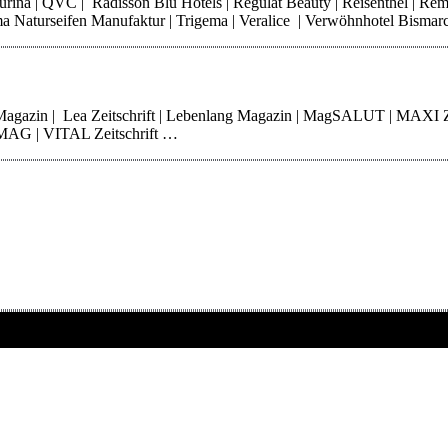
 Purina | QVC | Radisson Blu Hotels | Regulat Beauty | Reisenthel | Re
Thoma Naturseifen Manufaktur | Trigema | Veralice | Verwöhnhotel Bisma
 Magazin | Lea Zeitschrift | Lebenlang Magazin | MagSALUT | MAXI 
erMAG | VITAL Zeitschrift …