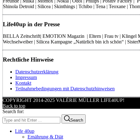
Freunde | Milka | Momox | Nokia | Odol | Philips | Positiv Factory |
Shinola Detroid | Silicea | Skinthings | Tchibo | Tena | Teoxane | 
Life40up in der Presse
BELLA Zeitschrift| EMOTION Magazin | Eltern | Frau tv | Klingel
Wechselweiber | Silicea Kampagne „Natürlich bin ich schön“ | Sist
Rechtliche Hinweise
Datenschutzerklärung
Impressum
Kontakt
Teilnahmebedingungen mit Datenschutzhinweisen
COPYRIGHT 2014-2025 VALÉRIE MÜLLER LIFE40UP!
Back to top
Search for:
Search
Life 40up
Ernährung & Diät