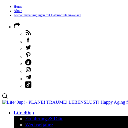
Home
About
Teilnahmebedingungen mit Datenschutzhinweisen
Life 40up
Ernährung & Diät
Wechseljahre