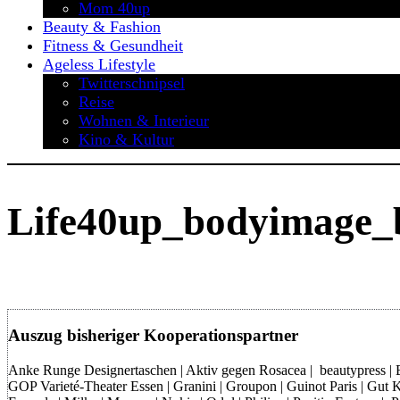
Mom 40up
Beauty & Fashion
Fitness & Gesundheit
Ageless Lifestyle
Twitterschnipsel
Reise
Wohnen & Interieur
Kino & Kultur
Life40up_bodyimage_
Auszug bisheriger Kooperationspartner
Anke Runge Designertaschen | Aktiv gegen Rosacea | beautypress | Bon
GOP Varieté-Theater Essen | Granini | Groupon | Guinot Paris | Gut Kl