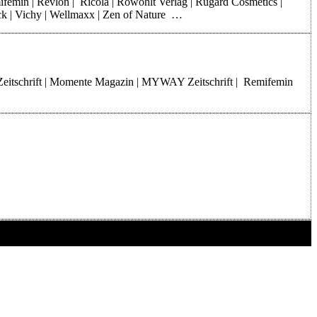
mifemin | Revlon | Ricola | Rowohlt Verlag | Rugard Cosmetics |
rck | Vichy | Wellmaxx | Zen of Nature …
Zeitschrift | Momente Magazin | MYWAY Zeitschrift | Remifemin