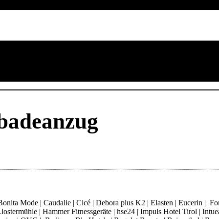
badeanzug
ita Mode | Caudalie | Cicé | Debora plus K2 | Elasten | Eucerin | Fore
ostermühle | Hammer Fitnessgeräte | hse24 | Impuls Hotel Tirol | Intue