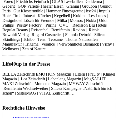
Foreo | Friedrichs Feinfisch | GLAS Lesebrillen | Galderma |
Geberit | GOP Varieté-Theater Essen | Granini | Groupon | Guinot
Paris | Gut Klostermühle | Hammer Fitnessgeräte | hse24 | Impuls
Hotel Tirol | Intueat | Kärcher | Kegelbell | Kukimi | Les Lunes |
Designhotel Lösch für Freunde | Milka | Momox | Nokia | Odol |
Philips | Positiv Factory | Purina | QVC | Radisson Blu Hotels |
Regulat Beauty | Reisenthel | Remifemin | Revlon | Ricola |
Rowohlt Verlag | Rugard Cosmetics | Shinola Detroid | Silicea |
Skinthings | Tchibo | Tena | Teoxane | Thoma Naturseifen
Manufaktur | Trigema | Veralice | Verwöhnhotel Bismarck | Vichy |
Wellmaxx | Zen of Nature …
Life40up in der Presse
BELLA Zeitschrift| EMOTION Magazin | Eltern | Frau tv | Klingel
Magazin | Lea Zeitschrift | Lebenlang Magazin | MagSALUT |
MAXI Zeitschrift | Momente Magazin | MYWAY Zeitschrift |
Remifemin Wechselweiber | Silicea Kampagne „Natürlich bin ich
schön“ | SisterMAG | VITAL Zeitschrift …
Rechtliche Hinweise