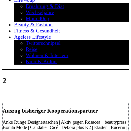
Life 40up
Ernährung & Diät
Wechseljahre
Mom 40up
Beauty & Fashion
Fitness & Gesundheit
Ageless Lifestyle
Twitterschnipsel
Reise
Wohnen & Interieur
Kino & Kultur
2
Auszug bisheriger Kooperationspartner
Anke Runge Designertaschen | Aktiv gegen Rosacea | beautypress |
Bonita Mode | Caudalie | Cicé | Debora plus K2 | Elasten | Eucerin |