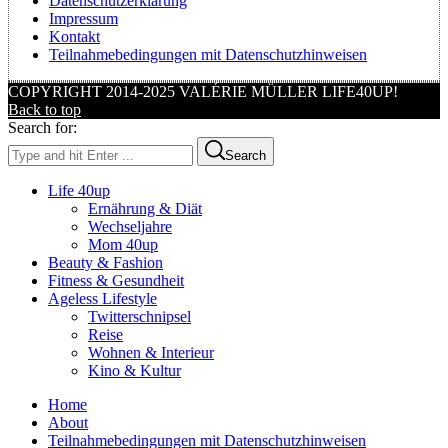
Datenschutzerklärung
Impressum
Kontakt
Teilnahmebedingungen mit Datenschutzhinweisen
COPYRIGHT 2014-2025 VALÉRIE MÜLLER LIFE40UP!
Back to top
Search for:
Search
Life 40up
Ernährung & Diät
Wechseljahre
Mom 40up
Beauty & Fashion
Fitness & Gesundheit
Ageless Lifestyle
Twitterschnipsel
Reise
Wohnen & Interieur
Kino & Kultur
Home
About
Teilnahmebedingungen mit Datenschutzhinweisen