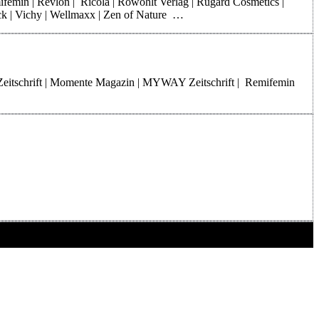
mifemin | Revlon | Ricola | Rowohlt Verlag | Rugard Cosmetics |
rck | Vichy | Wellmaxx | Zen of Nature …
Zeitschrift | Momente Magazin | MYWAY Zeitschrift | Remifemin