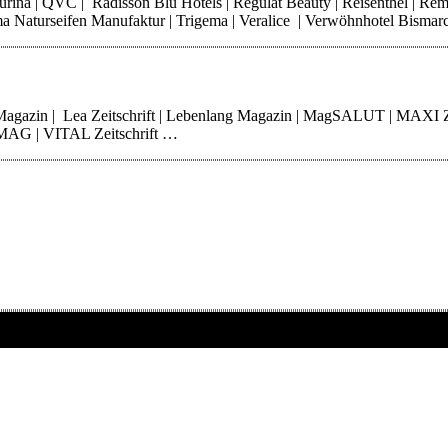
 Purina | QVC | Radisson Blu Hotels | Regulat Beauty | Reisenthel | Re
Thoma Naturseifen Manufaktur | Trigema | Veralice | Verwöhnhotel Bisma
 Magazin | Lea Zeitschrift | Lebenlang Magazin | MagSALUT | MAXI 
erMAG | VITAL Zeitschrift …