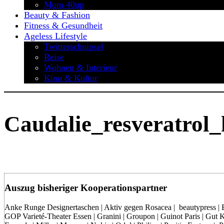
Mom 40up
Beauty & Fashion
Fitness & Gesundheit
Ageless Lifestyle
Twitterschnipsel
Reise
Wohnen & Interieur
Kino & Kultur
Caudalie_resveratrol
Auszug bisheriger Kooperationspartner
Anke Runge Designertaschen | Aktiv gegen Rosacea | beautypress | Bon
GOP Varieté-Theater Essen | Granini | Groupon | Guinot Paris | Gut Kl