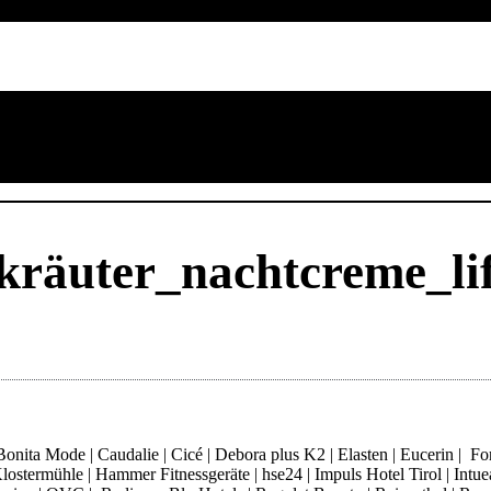
_kräuter_nachtcreme_li
ita Mode | Caudalie | Cicé | Debora plus K2 | Elasten | Eucerin | Fore
ostermühle | Hammer Fitnessgeräte | hse24 | Impuls Hotel Tirol | Intue