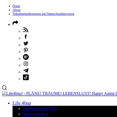
Home
About
Teilnahmebedingungen mit Datenschutzhinweisen
Life 40up
Ernährung & Diät
Wechseljahre