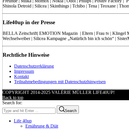
Freunde | Milka | Momox | Nokia | Odol | Philips | Positiv Factory |
Shinola Detroid | Silicea | Skinthings | Tchibo | Tena | Teoxane | 
Life40up in der Presse
BELLA Zeitschrift| EMOTION Magazin | Eltern | Frau tv | Klingel
Wechselweiber | Silicea Kampagne „Natürlich bin ich schön“ | Sist
Rechtliche Hinweise
Datenschutzerklärung
Impressum
Kontakt
Teilnahmebedingungen mit Datenschutzhinweisen
COPYRIGHT 2014-2025 VALÉRIE MÜLLER LIFE40UP!
Back to top
Search for:
Search
Life 40up
Ernährung & Diät