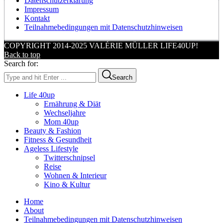
Datenschutzerklärung
Impressum
Kontakt
Teilnahmebedingungen mit Datenschutzhinweisen
COPYRIGHT 2014-2025 VALÉRIE MÜLLER LIFE40UP!
Back to top
Search for:
Search
Life 40up
Ernährung & Diät
Wechseljahre
Mom 40up
Beauty & Fashion
Fitness & Gesundheit
Ageless Lifestyle
Twitterschnipsel
Reise
Wohnen & Interieur
Kino & Kultur
Home
About
Teilnahmebedingungen mit Datenschutzhinweisen