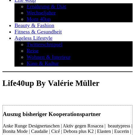
Life 40up
Ernährung & Diät
Wechseljahre
Mom 40up
Beauty & Fashion
Fitness & Gesundheit
Ageless Lifestyle
Twitterschnipsel
Reise
Wohnen & Interieur
Kino & Kultur
Life40up By Valérie Müller
Auszug bisheriger Kooperationspartner
Anke Runge Designertaschen | Aktiv gegen Rosacea | beautypress |
Bonita Mode | Caudalie | Cicé | Debora plus K2 | Elasten | Eucerin |