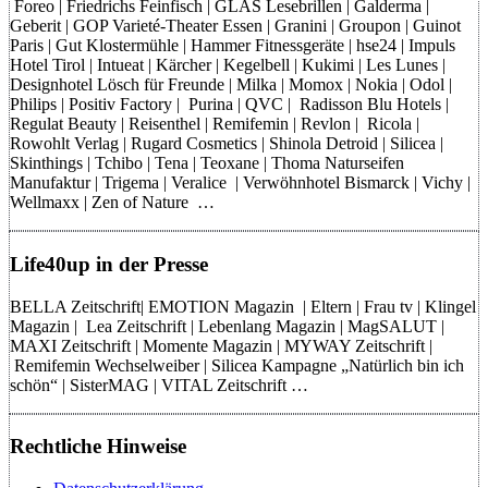
Foreo | Friedrichs Feinfisch | GLAS Lesebrillen | Galderma |
Geberit | GOP Varieté-Theater Essen | Granini | Groupon | Guinot
Paris | Gut Klostermühle | Hammer Fitnessgeräte | hse24 | Impuls
Hotel Tirol | Intueat | Kärcher | Kegelbell | Kukimi | Les Lunes |
Designhotel Lösch für Freunde | Milka | Momox | Nokia | Odol |
Philips | Positiv Factory | Purina | QVC | Radisson Blu Hotels |
Regulat Beauty | Reisenthel | Remifemin | Revlon | Ricola |
Rowohlt Verlag | Rugard Cosmetics | Shinola Detroid | Silicea |
Skinthings | Tchibo | Tena | Teoxane | Thoma Naturseifen
Manufaktur | Trigema | Veralice | Verwöhnhotel Bismarck | Vichy |
Wellmaxx | Zen of Nature …
Life40up in der Presse
BELLA Zeitschrift| EMOTION Magazin | Eltern | Frau tv | Klingel
Magazin | Lea Zeitschrift | Lebenlang Magazin | MagSALUT |
MAXI Zeitschrift | Momente Magazin | MYWAY Zeitschrift |
Remifemin Wechselweiber | Silicea Kampagne „Natürlich bin ich
schön“ | SisterMAG | VITAL Zeitschrift …
Rechtliche Hinweise