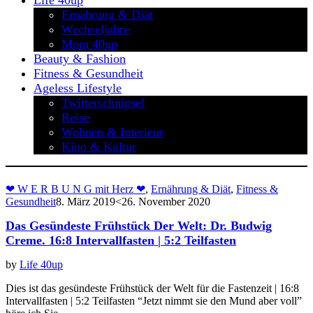
Life 40up
Ernährung & Diät
Wechseljahre
Mom 40up
Beauty & Fashion
Fitness & Gesundheit
Ageless Lifestyle
Twitterschnipsel
Reise
Wohnen & Interieur
Kino & Kultur
❤ W E R B U N G mit Herz ❤
,
Ernährung & Diät
,
Fitness &
Gesundheit
8. März 2019
<26. November 2020
Das Gesündeste Frühstück Der Welt: Dr. Budwig
Creme. 16:8 Intervallfasten | 5:2 Teilfasten
by
Life 40up
Dies ist das gesündeste Frühstück der Welt für die Fastenzeit | 16:8
Intervallfasten | 5:2 Teilfasten “Jetzt nimmt sie den Mund aber voll”