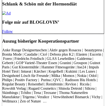
Schlank & Schön mit der Hormondiät
Folge mir auf BLOGLOVIN’
Follow
Auszug bisheriger Kooperationspartner
Anke Runge Designertaschen | Aktiv gegen Rosacea | beautypress |
Bonita Mode | Caudalie | Cicé | Debora plus K2 | Elasten | Eucerin |
Foreo | Friedrichs Feinfisch | GLAS Lesebrillen | Galderma |
Geberit | GOP Varieté-Theater Essen | Granini | Groupon | Guinot
Paris | Gut Klostermühle | Hammer Fitnessgeräte | hse24 | Impuls
Hotel Tirol | Intueat | Kärcher | Kegelbell | Kukimi | Les Lunes |
Designhotel Lösch für Freunde | Milka | Momox | Nokia | Odol |
Philips | Positiv Factory | Purina | QVC | Radisson Blu Hotels |
Regulat Beauty | Reisenthel | Remifemin | Revlon | Ricola |
Rowohlt Verlag | Rugard Cosmetics | Shinola Detroid | Silicea |
Skinthings | Tchibo | Tena | Teoxane | Thoma Naturseifen
Manufaktur | Trigema | Veralice | Verwöhnhotel Bismarck | Vichy |
Wellmaxx | Zen of Nature …