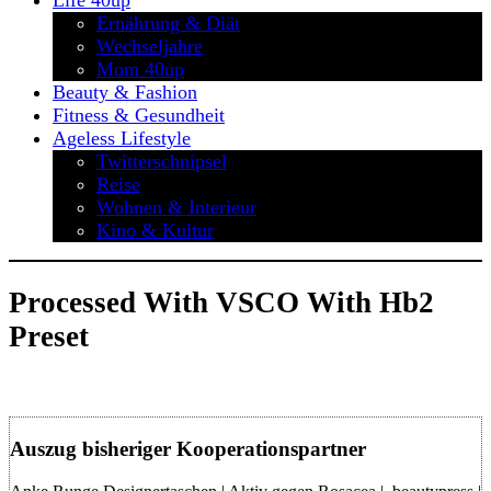
Life 40up
Ernährung & Diät
Wechseljahre
Mom 40up
Beauty & Fashion
Fitness & Gesundheit
Ageless Lifestyle
Twitterschnipsel
Reise
Wohnen & Interieur
Kino & Kultur
Processed With VSCO With Hb2
Preset
Auszug bisheriger Kooperationspartner