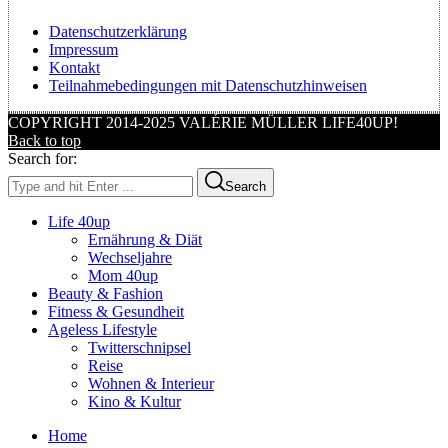
Datenschutzerklärung
Impressum
Kontakt
Teilnahmebedingungen mit Datenschutzhinweisen
COPYRIGHT 2014-2025 VALÉRIE MÜLLER LIFE40UP!
Back to top
Search for:
Search
Life 40up
Ernährung & Diät
Wechseljahre
Mom 40up
Beauty & Fashion
Fitness & Gesundheit
Ageless Lifestyle
Twitterschnipsel
Reise
Wohnen & Interieur
Kino & Kultur
Home