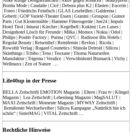
Anke Runge Designertaschen | Aktiv gegen Rosacea | beautypress |
Bonita Mode | Caudalie | Cicé | Debora plus K2 | Elasten | Eucerin |
Foreo | Friedrichs Feinfisch | GLAS Lesebrillen | Galderma |
Geberit | GOP Varieté-Theater Essen | Granini | Groupon | Guinot
Paris | Gut Klostermühle | Hammer Fitnessgeräte | hse24 | Impuls
Hotel Tirol | Intueat | Kärcher | Kegelbell | Kukimi | Les Lunes |
Designhotel Lösch für Freunde | Milka | Momox | Nokia | Odol |
Philips | Positiv Factory | Purina | QVC | Radisson Blu Hotels |
Regulat Beauty | Reisenthel | Remifemin | Revlon | Ricola |
Rowohlt Verlag | Rugard Cosmetics | Shinola Detroid | Silicea |
Skinthings | Tchibo | Tena | Teoxane | Thoma Naturseifen
Manufaktur | Trigema | Veralice | Verwöhnhotel Bismarck | Vichy |
Wellmaxx | Zen of Nature …
Life40up in der Presse
BELLA Zeitschrift| EMOTION Magazin | Eltern | Frau tv | Klingel
Magazin | Lea Zeitschrift | Lebenlang Magazin | MagSALUT |
MAXI Zeitschrift | Momente Magazin | MYWAY Zeitschrift |
Remifemin Wechselweiber | Silicea Kampagne „Natürlich bin ich
schön“ | SisterMAG | VITAL Zeitschrift …
Rechtliche Hinweise